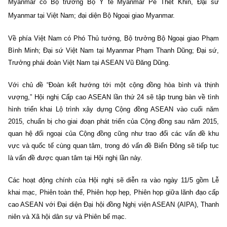
Myanmar có Bộ trưởng Bộ Y tế Myanmar Pe Thet Khin, Đại sứ
Myanmar tại Việt Nam; đại diện Bộ Ngoại giao Myanmar.
Về phía Việt Nam có Phó Thủ tướng, Bộ trưởng Bộ Ngoại giao Phạm
Bình Minh; Đại sứ Việt Nam tại Myanmar Phạm Thanh Dũng; Đại sứ,
Trưởng phái đoàn Việt Nam tại ASEAN Vũ Đăng Dũng.
Với chủ đề “Đoàn kết hướng tới một cộng đồng hòa bình và thịnh
vượng,” Hội nghị Cấp cao ASEAN lần thứ 24 sẽ tập trung bàn về tình
hình triển khai Lộ trình xây dựng Cộng đồng ASEAN vào cuối năm
2015, chuẩn bị cho giai đoạn phát triển của Cộng đồng sau năm 2015,
quan hệ đối ngoại của Cộng đồng cũng như trao đổi các vấn đề khu
vực và quốc tế cùng quan tâm, trong đó vấn đề Biển Đông sẽ tiếp tục
là vấn đề được quan tâm tại Hội nghị lần này.
Các hoạt động chính của Hội nghị sẽ diễn ra vào ngày 11/5 gồm Lễ
khai mạc, Phiên toàn thể, Phiên họp hẹp, Phiên họp giữa lãnh đạo cấp
cao ASEAN với Đại diện Đại hội đồng Nghị viện ASEAN (AIPA), Thanh
niên và Xã hội dân sự và Phiên bế mạc.