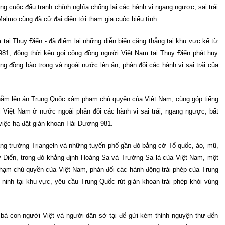
ng cuộc đấu tranh chính nghĩa chống lại các hành vi ngang ngược, sai trái
lmo cũng đã cử đại diện tới tham gia cuộc biểu tình.
tại Thụy Điển - đã điểm lại những diễn biến căng thẳng tại khu vực kể từ
981, đồng thời kêu gọi cộng đồng người Việt Nam tại Thụy Điển phát huy
ng đồng bào trong và ngoài nước lên án, phản đối các hành vi sai trái của
nhằm lên án Trung Quốc xâm phạm chủ quyền của Việt Nam, cùng góp tiếng
 Việt Nam ở nước ngoài phản đối các hành vi sai trái, ngang ngược, bất
 việc hạ đặt giàn khoan Hải Dương-981.
ng trường Triangeln và những tuyến phố gần đó bằng cờ Tổ quốc, áo, mũ,
ụy Điển, trong đó khẳng định Hoàng Sa và Trường Sa là của Việt Nam, một
phạm chủ quyền của Việt Nam, phản đối các hành động trái phép của Trung
ninh tại khu vực, yêu cầu Trung Quốc rút giàn khoan trái phép khỏi vùng
a bà con người Việt và người dân sở tại để gửi kèm thỉnh nguyện thư đến