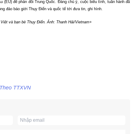
u (EU) để phản đối Trung Quốc. Đáng chú ý, cuộc biểu tình, tuần hành đã
g đảo báo giới Thụy Điển và quốc tế tới đưa tin, ghi hình.
 Việt và bạn bè Thụy Điển. Ảnh: Thanh Hải/Vietnam+
Theo TTXVN