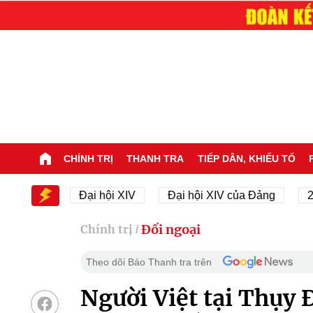
CHÍNH TRỊ
THANH TRA
TIẾP DÂN, KHIẾU TỐ
 XIV
Đại hội XIV
Đại hội XIV của Đảng
23/11/
Đối ngoại
Chính trị
/
Theo dõi Báo Thanh tra trên
Người Việt tại Thụy 