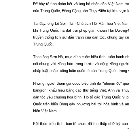
Để bày tỏ tình đoàn kết và ủng hộ nhân dân Việt Nam tro
của Trung Quốc, Đảng Cộng sản Thụy Điển tại khu vực Ma
Tại đây, ông Lê Sơn Hà - Chủ tịch Hội Văn hóa Việt Nam 
khi Trung Quốc hạ đặt trái phép giàn khoan Hải Dương-
truyền thống lịch sử đấu tranh của dân tộc, chung tay cù
Trung Quốc.
Theo ông Sơn Hà, mục đích cuộc biểu tình, tuần hành 
nói chung với đồng bào trong nước và cộng đồng người
chấp luật pháp, công luận quốc tế của Trung Quốc trong
Những người tham gia cuộc biểu tình đã "nhuộm đỏ" quả
băngrôn, khẩu hiệu bằng các thứ tiếng Việt, Anh và Th
dân tộc yêu chuộng hòa bình. Họ tố cáo Trung Quốc vi 
Quốc trên biển Đông gây phương hại tới hòa bình và an 
biển Việt Nam...
Kết thúc biểu tình, ban tổ chức đã thu thập chữ ký củ