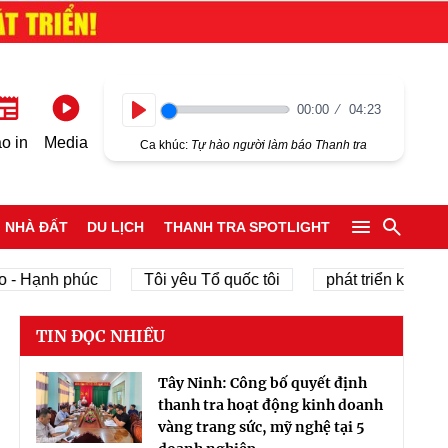
00:00
04:23
Play
o in
Media
Ca khúc:
Tự hào người làm báo Thanh tra
NHÀ ĐẤT
DU LỊCH
THANH TRA SPOTLIGHT
ạnh phúc
Tôi yêu Tổ quốc tôi
phát triển kinh tế tư nh
TIN ĐỌC NHIỀU
Tây Ninh: Công bố quyết định
thanh tra hoạt động kinh doanh
vàng trang sức, mỹ nghệ tại 5