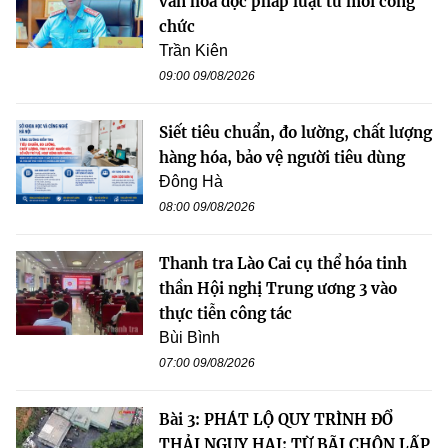
văn hóa đọc pháp luật từ mỗi công
chức
Trần Kiên
09:00 09/08/2026
Siết tiêu chuẩn, đo lường, chất lượng
hàng hóa, bảo vệ người tiêu dùng
Đông Hà
08:00 09/08/2026
Thanh tra Lào Cai cụ thể hóa tinh
thần Hội nghị Trung ương 3 vào
thực tiễn công tác
Bùi Bình
07:00 09/08/2026
Bài 3: PHÁT LỘ QUY TRÌNH ĐỔ
THẢI NGUY HẠI: TỪ BÃI CHÔN LẤP