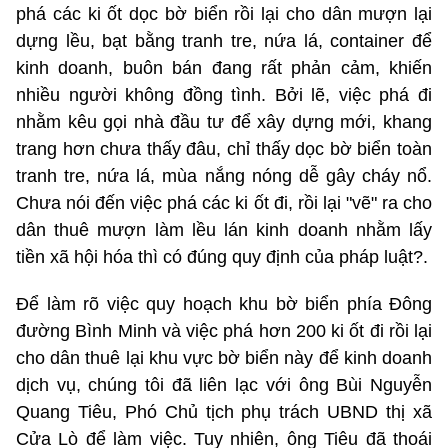
phá các ki ốt dọc bờ biển rồi lại cho dân mượn lại
dựng lều, bạt bằng tranh tre, nứa lá, container để
kinh doanh, buôn bán đang rất phản cảm, khiến
nhiều người không đồng tình. Bởi lẽ, việc phá đi
nhằm kêu gọi nhà đầu tư để xây dựng mới, khang
trang hơn chưa thấy đâu, chỉ thấy dọc bờ biển toàn
tranh tre, nứa lá, mùa nắng nóng dễ gây cháy nổ.
Chưa nói đến việc phá các ki ốt đi, rồi lại "vẽ" ra cho
dân thuê mượn làm lều lán kinh doanh nhằm lấy
tiền xã hội hóa thì có đúng quy định của pháp luật?.
Để làm rõ việc quy hoạch khu bờ biển phía Đông
đường Bình Minh và việc phá hơn 200 ki ốt đi rồi lại
cho dân thuê lại khu vực bờ biển này để kinh doanh
dịch vụ, chúng tôi đã liên lạc với ông Bùi Nguyễn
Quang Tiêu, Phó Chủ tịch phụ trách UBND thị xã
Cửa Lò để làm việc. Tuy nhiên, ông Tiêu đã thoái