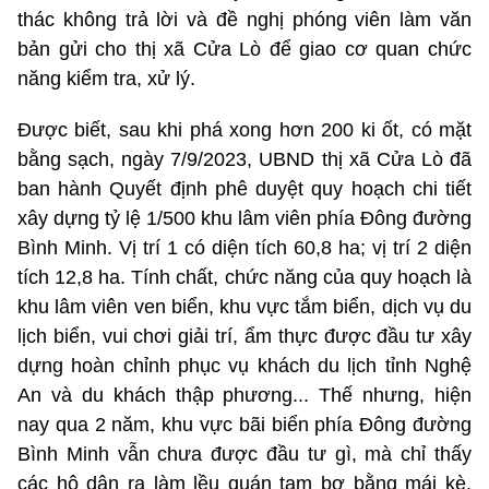
thác không trả lời và đề nghị phóng viên làm văn
bản gửi cho thị xã Cửa Lò để giao cơ quan chức
năng kiểm tra, xử lý.
Được biết, sau khi phá xong hơn 200 ki ốt, có mặt
bằng sạch, ngày 7/9/2023, UBND thị xã Cửa Lò đã
ban hành Quyết định phê duyệt quy hoạch chi tiết
xây dựng tỷ lệ 1/500 khu lâm viên phía Đông đường
Bình Minh. Vị trí 1 có diện tích 60,8 ha; vị trí 2 diện
tích 12,8 ha. Tính chất, chức năng của quy hoạch là
khu lâm viên ven biển, khu vực tắm biển, dịch vụ du
lịch biển, vui chơi giải trí, ẩm thực được đầu tư xây
dựng hoàn chỉnh phục vụ khách du lịch tỉnh Nghệ
An và du khách thập phương... Thế nhưng, hiện
nay qua 2 năm, khu vực bãi biển phía Đông đường
Bình Minh vẫn chưa được đầu tư gì, mà chỉ thấy
các hộ dân ra làm lều quán tạm bợ bằng mái kè,