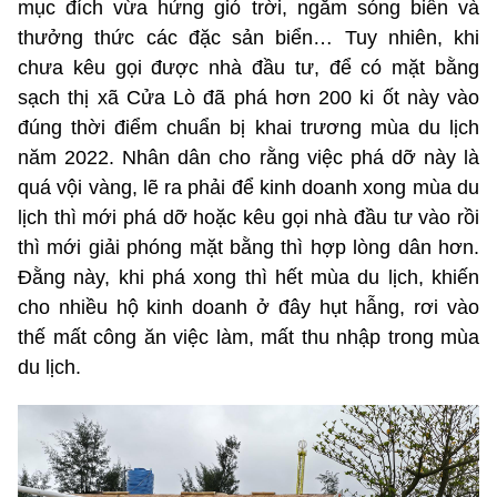
mục đích vừa hứng gió trời, ngắm sóng biển và
thưởng thức các đặc sản biển… Tuy nhiên, khi
chưa kêu gọi được nhà đầu tư, để có mặt bằng
sạch thị xã Cửa Lò đã phá hơn 200 ki ốt này vào
đúng thời điểm chuẩn bị khai trương mùa du lịch
năm 2022. Nhân dân cho rằng việc phá dỡ này là
quá vội vàng, lẽ ra phải để kinh doanh xong mùa du
lịch thì mới phá dỡ hoặc kêu gọi nhà đầu tư vào rồi
thì mới giải phóng mặt bằng thì hợp lòng dân hơn.
Đằng này, khi phá xong thì hết mùa du lịch, khiến
cho nhiều hộ kinh doanh ở đây hụt hẫng, rơi vào
thế mất công ăn việc làm, mất thu nhập trong mùa
du lịch.