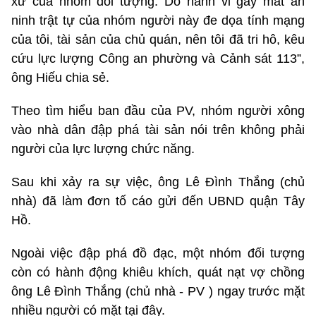
xử của nhóm đối tượng. Do hành vi gây mất an
ninh trật tự của nhóm người này đe dọa tính mạng
của tôi, tài sản của chủ quán, nên tôi đã tri hô, kêu
cứu lực lượng Công an phường và Cảnh sát 113”,
ông Hiếu chia sẻ.
Theo tìm hiểu ban đầu của PV, nhóm người xông
vào nhà dân đập phá tài sản nói trên không phải
người của lực lượng chức năng.
Sau khi xảy ra sự việc, ông Lê Đình Thắng (chủ
nhà) đã làm đơn tố cáo gửi đến UBND quận Tây
Hồ.
Ngoài việc đập phá đồ đạc, một nhóm đối tượng
còn có hành động khiêu khích, quát nạt vợ chồng
ông Lê Đình Thắng (chủ nhà - PV ) ngay trước mặt
nhiều người có mặt tại đây.