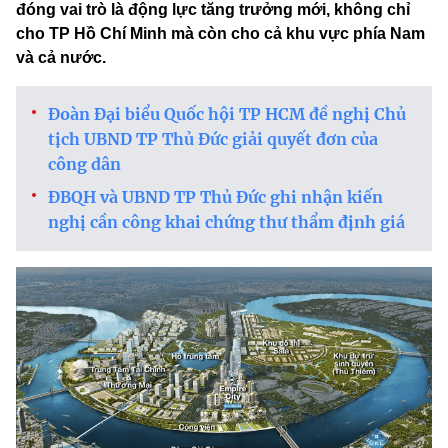
đóng vai trò là động lực tăng trưởng mới, không chỉ
cho TP Hồ Chí Minh mà còn cho cả khu vực phía Nam
và cả nước.
Đoàn Đại biểu Quốc hội TP HCM đề nghị Chủ
tịch UBND TP Thủ Đức giải quyết đơn của
công dân
ĐBQH và UBND TP Thủ Đức ghi nhận kiến
nghị cần công khai chứng thư thẩm định giá