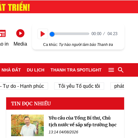
00:00
04:23
Play
o in
Media
Ca khúc:
Tự hào người làm báo Thanh tra
NHÀ ĐẤT
DU LỊCH
THANH TRA SPOTLIGHT
do - Hạnh phúc
Tôi yêu Tổ quốc tôi
phát triển kinh t
TIN ĐỌC NHIỀU
Yêu cầu của Tổng Bí thư, Chủ
tịch nước về sắp xếp trường học
13:14 04/08/2026