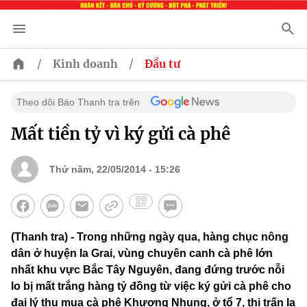
/
/
Kinh doanh
Đầu tư
Theo dõi Báo Thanh tra trên
Mất tiền tỷ vì ký gửi cà phê
Thứ năm, 22/05/2014 - 15:26
(Thanh tra) - Trong những ngày qua, hàng chục nông
dân ở huyện Ia Grai, vùng chuyên canh cà phê lớn
nhất khu vực Bắc Tây Nguyên, đang đứng trước nỗi
lo bị mất trắng hàng tỷ đồng từ việc ký gửi cà phê cho
đại lý thu mua cà phê Khương Nhung, ở tổ 7, thị trấn Ia