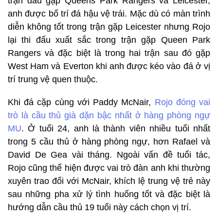
trận đấu gặp Queens Park Rangers và Leicester,
anh được bố trí đá hậu vệ trái. Mặc dù có màn trình
diễn không tốt trong trận gặp Leicester nhưng Rojo
lại thi đấu xuất sắc trong trận gặp Queen Park
Rangers và đặc biệt là trong hai trận sau đó gặp
West Ham và Everton khi anh được kéo vào đá ở vị
trí trung vệ quen thuộc.
Khi đá cặp cùng với Paddy McNair,
Rojo đóng vai
trò là cầu thủ già dặn bậc nhất ở hàng phòng ngự
MU
. Ở tuổi 24, anh là thành viên nhiều tuổi nhất
trong 5 cầu thủ ở hàng phòng ngự, hơn Rafael và
David De Gea vài tháng. Ngoài vấn đề tuổi tác,
Rojo cũng thể hiện được vai trò đàn anh khi thường
xuyên trao đổi với McNair, khích lệ trung vệ trẻ này
sau những pha xử lý tình huống tốt và đặc biệt là
hướng dẫn cầu thủ 19 tuổi này cách chọn vị trí.