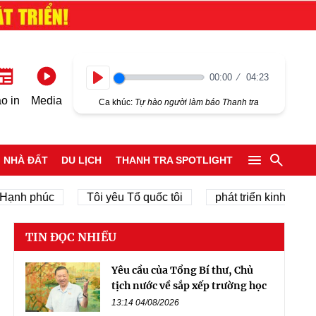
00:00
04:23
Play
o in
Media
Ca khúc:
Tự hào người làm báo Thanh tra
NHÀ ĐẤT
DU LỊCH
THANH TRA SPOTLIGHT
phúc
Tôi yêu Tổ quốc tôi
phát triển kinh tế tư nhân
TIN ĐỌC NHIỀU
Yêu cầu của Tổng Bí thư, Chủ
tịch nước về sắp xếp trường học
13:14 04/08/2026