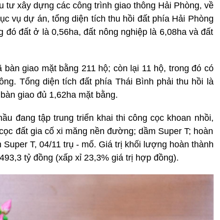
tư xây dựng các công trình giao thông Hải Phòng, về
c vụ dự án, tổng diện tích thu hồi đất phía Hải Phòng
g đó đất ở là 0,56ha, đất nông nghiệp là 6,08ha và đất
 bàn giao mặt bằng 211 hộ; còn lại 11 hộ, trong đó có
ông. Tổng diện tích đất phía Thái Bình phải thu hồi là
bàn giao đủ 1,62ha mặt bằng.
hầu đang tập trung triển khai thi công cọc khoan nhồi,
p; cọc đất gia cố xi măng nền đường; dầm Super T; hoàn
Super T, 04/11 trụ - mố. Giá trị khối lượng hoàn thành
93,3 tỷ đồng (xấp xỉ 23,3% giá trị hợp đồng).