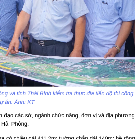
g và tỉnh Thái Bình kiểm tra thực địa tiến độ thi công
ự án. Ảnh: KT
ãnh đạo các sở, ngành chức năng, đơn vị và địa phương
ố Hải Phòng.
a có chiều dài 411,2m; tường chắn dài 140m; bề rộng