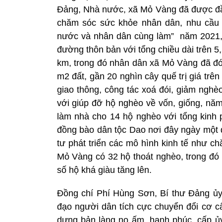
Đảng, Nhà nước, xã Mỏ Vàng đã được đầu
chăm sóc sức khỏe nhân dân, nhu cầu
nước và nhân dân cùng làm” năm 2021,
đường thôn bản với tổng chiều dài trên 5
km, trong đó nhân dân xã Mỏ Vàng đã đón
m2 đất, gần 20 nghìn cây quế trị giá trên
giao thông, công tác xoá đói, giảm ngh
với giúp đỡ hộ nghèo về vốn, giống, nă
làm nhà cho 14 hộ nghèo với tổng kinh p
đồng bào dân tộc Dao nơi đây ngày một đ
tư phát triển các mô hình kinh tế như c
Mỏ Vàng có 32 hộ thoát nghèo, trong đó 
số hộ khá giàu tăng lên.
Đồng chí Phí Hùng Sơn, Bí thư Đảng ủy
đạo người dân tích cực chuyển đổi cơ cấu
dựng bản làng no ấm, hạnh phúc, cấp ủ