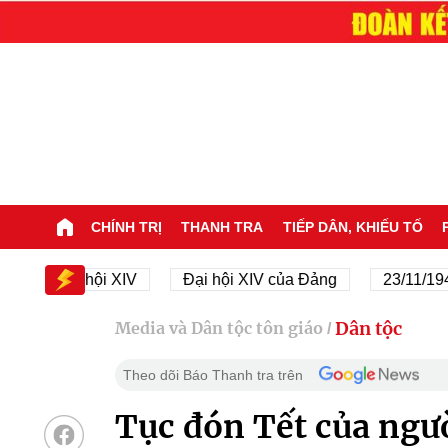
CHÍNH TRỊ
THANH TRA
TIẾP DÂN, KHIẾU TỐ
Đại hội XIV
Đại hội XIV của Đảng
23/11/1945 - 2
Dân tộc
Media và Dân tộc tôn giáo
/
Theo dõi Báo Thanh tra trên
Tục đón Tết của ngư