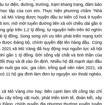
 tư điện, đường, trường, trạm khang trang, đảm bảo
 học tập của con em. Thực hiện phương châm “Nhà
 xã Mỏ Vàng được huyện đầu tư kiên cố hoá 9 tuyến
,5 km; mở mới tuyến đường liên xã với chiều dài gần 6
g góp trên 1,2 tỷ đồng, tự nguyện hiến trên 60 nghìn
 6 tỷ đồng. Song song với ưu tiên phát triển mạng lưới
èo được Đảng bộ, chính quyền đặt lên hàng đầu. Cùng
m 2021 xã Mỏ Vàng đã huy động mọi nguồn lực xã hội
hí gần 1 tỷ đồng. Đời sống vật chất và tinh thần của
ổi thay và đi vào ổn định. Nhiều hộ đã mạnh dạn đầu
hăn nuôi gia súc, gia cầm, trồng quế nên năm 2021, xã
có 11 hộ gia đình làm đơn tự nguyện xin thoát nghèo,
 xã Mỏ Vàng cho hay: Bên cạnh làm tốt công tác chỉ
 cây trồng vật nuôi, phát triển kinh tế, đoàn kết, xây
y Đảng, chính quyền địa phương thường xuyên tuyên