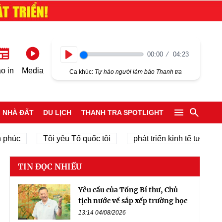
00:00
04:23
Play
o in
Media
Ca khúc:
Tự hào người làm báo Thanh tra
NHÀ ĐẤT
DU LỊCH
THANH TRA SPOTLIGHT
Tôi yêu Tổ quốc tôi
phát triển kinh tế tư nhân
TIN ĐỌC NHIỀU
Yêu cầu của Tổng Bí thư, Chủ
tịch nước về sắp xếp trường học
13:14 04/08/2026