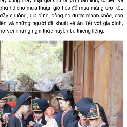
ầy cúng thay mặt gia chủ tạ ơn thần linh, tổ tiên và
phù hộ cho mưa thuận gió hòa để mùa màng tươi tốt,
 đầy chuồng, gia đình, dòng họ được mạnh khỏe, con
 tiên và những người đã khuất về ăn Tết với gia đình,
hờ với những nghi thức huyền bí, thiêng liêng.