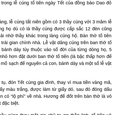
 trong lễ cúng tổ tiên ngày Tết của đồng bào Dao đỏ
g, lễ cúng tất niên gồm có 3 thầy cúng với 3 mâm lễ
òng họ dù có là thầy cúng được cấp sắc 12 đèn cũng
i nhờ thầy khác trong làng cúng hộ. Bàn thờ tổ tiên
trái gian chính nhà. Lễ vật dâng cúng trên ban thờ tổ
ố bánh dày tùy thuộc vào số đời của từng dòng họ, 5
hỏ hơn đặt dưới ban thờ tổ tiên (là bậc thấp hơn để
 mổ sạch để nguyên cả con, bánh dày và một số lễ vật
 tụ, đón Tết cùng gia đình, thay vì mua tiền vàng mã,
iấy màu trắng, được làm từ giấy dó, sau đó đóng dấu
n có “lộ phí” về nhà. Hương để đốt trên bàn thờ là vỏ
 đặc biệt.