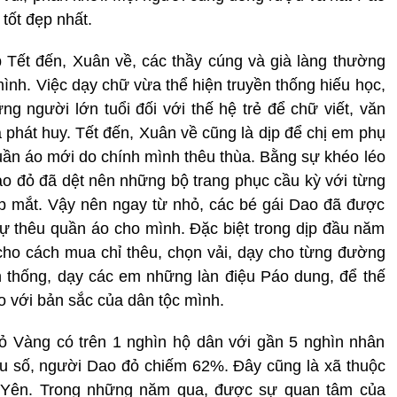
tốt đẹp nhất.
 Tết đến, Xuân về, các thầy cúng và già làng thường
ình. Việc dạy chữ vừa thể hiện truyền thống hiếu học,
ng người lớn tuổi đối với thế hệ trẻ để chữ viết, văn
 phát huy. Tết đến, Xuân về cũng là dịp để chị em phụ
n áo mới do chính mình thêu thùa. Bằng sự khéo léo
ao đỏ đã dệt nên những bộ trang phục cầu kỳ với từng
ẹp mắt. Vậy nên ngay từ nhỏ, các bé gái Dao đã được
tự thêu quần áo cho mình. Đặc biệt trong dịp đầu năm
ho cách mua chỉ thêu, chọn vải, dạy cho từng đường
ền thống, dạy các em những làn điệu Páo dung, để thế
o với bản sắc của dân tộc mình.
 Vàng có trên 1 nghìn hộ dân với gần 5 nghìn nhân
ểu số, người Dao đỏ chiếm 62%. Đây cũng là xã thuộc
 Yên. Trong những năm qua, được sự quan tâm của