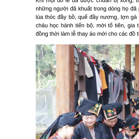
Khi mọi đồ lễ đã được chuẩn bị xong, th
những người đã khuất trong dòng họ đã 
lúa thóc đầy bồ, quế đầy nương, lợn gà
cháu học hành tiến bộ, mời tổ tiên, gia
đồng thời làm lễ thay áo mới cho các đồ t