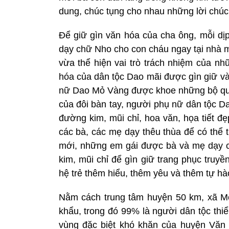
dung, chúc tụng cho nhau những lời chúc 
Để giữ gìn văn hóa của cha ông, mỗi dịp
dạy chữ Nho cho con cháu ngay tại nhà m
vừa thể hiện vai trò trách nhiệm của nhữ
hóa của dân tộc Dao mãi được gìn giữ và
nữ Dao Mỏ Vàng được khoe những bộ quầ
của đôi bàn tay, người phụ nữ dân tộc D
đường kim, mũi chỉ, hoa văn, họa tiết đ
các bà, các mẹ dạy thêu thùa để có thể 
mới, những em gái được bà và mẹ dạy c
kim, mũi chỉ để gìn giữ trang phục truy
hệ trẻ thêm hiểu, thêm yêu và thêm tự hà
Nằm cách trung tâm huyện 50 km, xã Mỏ
khẩu, trong đó 99% là người dân tộc thi
vùng đặc biệt khó khăn của huyện Văn