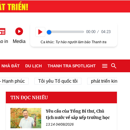
00:00
04:23
Play
o in
Media
Ca khúc:
Tự hào người làm báo Thanh tra
NHÀ ĐẤT
DU LỊCH
THANH TRA SPOTLIGHT
h phúc
Tôi yêu Tổ quốc tôi
phát triển kinh tế tư nhân
TIN ĐỌC NHIỀU
Yêu cầu của Tổng Bí thư, Chủ
tịch nước về sắp xếp trường học
13:14 04/08/2026