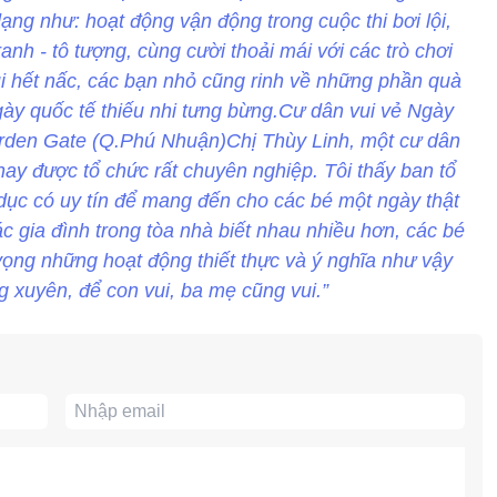
ạng như: hoạt động vận động trong cuộc thi bơi lội,
anh - tô tượng, cùng cười thoải mái với các trò chơi
i hết nấc, các bạn nhỏ cũng rinh về những phần quà
gày quốc tế thiếu nhi tưng bừng.Cư dân vui vẻ Ngày
arden Gate (Q.Phú Nhuận)Chị Thùy Linh, một cư dân
ay được tổ chức rất chuyên nghiệp. Tôi thấy ban tổ
 dục có uy tín để mang đến cho các bé một ngày thật
ác gia đình trong tòa nhà biết nhau nhiều hơn, các bé
vọng những hoạt động thiết thực và ý nghĩa như vậy
 xuyên, để con vui, ba mẹ cũng vui.”