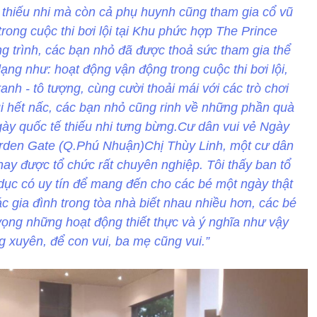
 thiếu nhi mà còn cả phụ huynh cũng tham gia cổ vũ
 trong cuộc thi bơi lội tại Khu phức hợp The Prince
trình, các bạn nhỏ đã được thoả sức tham gia thể
ạng như: hoạt động vận động trong cuộc thi bơi lội,
anh - tô tượng, cùng cười thoải mái với các trò chơi
i hết nấc, các bạn nhỏ cũng rinh về những phần quà
gày quốc tế thiếu nhi tưng bừng.Cư dân vui vẻ Ngày
arden Gate (Q.Phú Nhuận)Chị Thùy Linh, một cư dân
ay được tổ chức rất chuyên nghiệp. Tôi thấy ban tổ
 dục có uy tín để mang đến cho các bé một ngày thật
ác gia đình trong tòa nhà biết nhau nhiều hơn, các bé
vọng những hoạt động thiết thực và ý nghĩa như vậy
 xuyên, để con vui, ba mẹ cũng vui.”