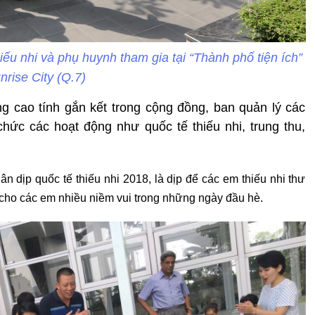
ếu nhi và phụ huynh tham gia tại “Thành phố tiện ích”
nrise City (Q.7)
 cao tính gắn kết trong cộng đồng, ban quản lý các
ức các hoạt động như quốc tế thiếu nhi, trung thu,
 dịp quốc tế thiếu nhi 2018, là dịp để các em thiếu nhi thư
 cho các em nhiều niềm vui trong những ngày đầu hè.