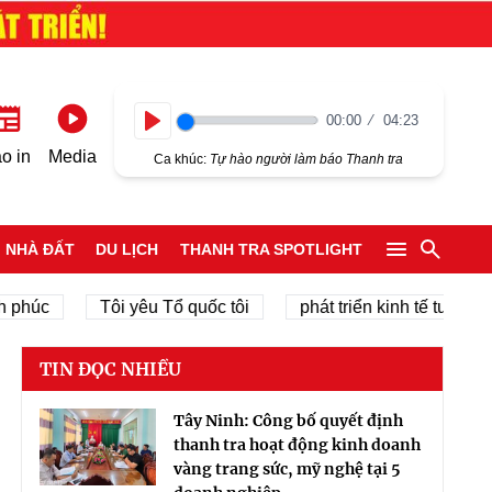
00:00
04:23
Play
o in
Media
Ca khúc:
Tự hào người làm báo Thanh tra
NHÀ ĐẤT
DU LỊCH
THANH TRA SPOTLIGHT
Tôi yêu Tổ quốc tôi
phát triển kinh tế tư nhân
TIN ĐỌC NHIỀU
Tây Ninh: Công bố quyết định
thanh tra hoạt động kinh doanh
vàng trang sức, mỹ nghệ tại 5