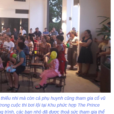
 thiếu nhi mà còn cả phụ huynh cũng tham gia cổ vũ
 trong cuộc thi bơi lội tại Khu phức hợp The Prince
trình, các bạn nhỏ đã được thoả sức tham gia thể