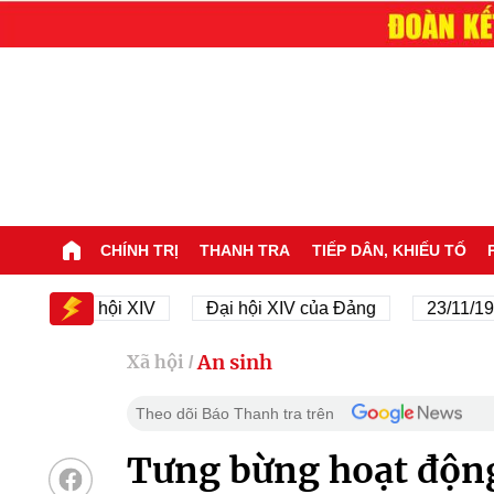
CHÍNH TRỊ
THANH TRA
TIẾP DÂN, KHIẾU TỐ
Đại hội XIV
Đại hội XIV của Đảng
23/11/1945 - 2
An sinh
Xã hội
/
Theo dõi Báo Thanh tra trên
Tưng bừng hoạt động