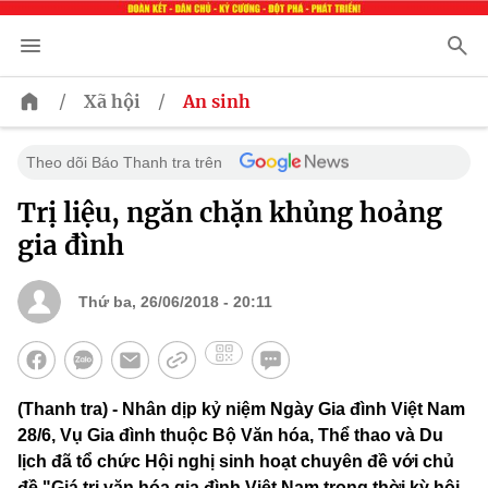
/
/
Xã hội
An sinh
Theo dõi Báo Thanh tra trên
Trị liệu, ngăn chặn khủng hoảng
gia đình
Thứ ba, 26/06/2018 - 20:11
(Thanh tra) - Nhân dịp kỷ niệm Ngày Gia đình Việt Nam
28/6, Vụ Gia đình thuộc Bộ Văn hóa, Thể thao và Du
lịch đã tổ chức Hội nghị sinh hoạt chuyên đề với chủ
đề "Giá trị văn hóa gia đình Việt Nam trong thời kỳ hội