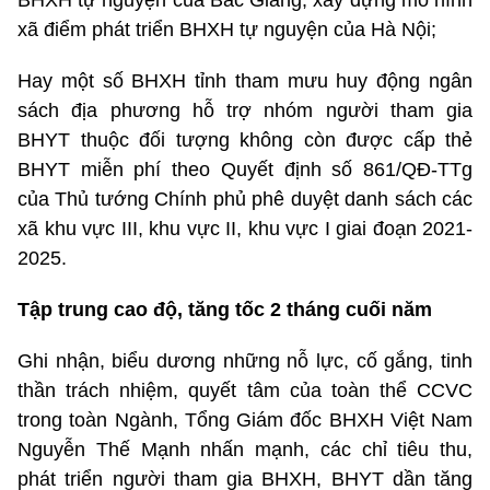
BHXH tự nguyện của Bắc Giang; xây dựng mô hình
xã điểm phát triển BHXH tự nguyện của Hà Nội;
Hay một số BHXH tỉnh tham mưu huy động ngân
sách địa phương hỗ trợ nhóm người tham gia
BHYT thuộc đối tượng không còn được cấp thẻ
BHYT miễn phí theo Quyết định số 861/QĐ-TTg
của Thủ tướng Chính phủ phê duyệt danh sách các
xã khu vực III, khu vực II, khu vực I giai đoạn 2021-
2025.
Tập trung cao độ, tăng tốc 2 tháng cuối năm
Ghi nhận, biểu dương những nỗ lực, cố gắng, tinh
thần trách nhiệm, quyết tâm của toàn thể CCVC
trong toàn Ngành, Tổng Giám đốc BHXH Việt Nam
Nguyễn Thế Mạnh nhấn mạnh, các chỉ tiêu thu,
phát triển người tham gia BHXH, BHYT dần tăng