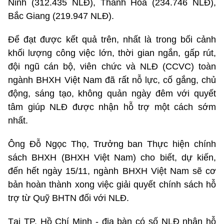
Ninh (312.435 NLĐ), Thanh Hóa (234.746 NLĐ),
Bắc Giang (219.947 NLĐ).
Để đạt được kết quả trên, nhất là trong bối cảnh
khối lượng công việc lớn, thời gian ngắn, gấp rút,
đội ngũ cán bộ, viên chức và NLĐ (CCVC) toàn
ngành BHXH Việt Nam đã rất nỗ lực, cố gắng, chủ
động, sáng tạo, không quản ngày đêm với quyết
tâm giúp NLĐ được nhận hỗ trợ một cách sớm
nhất.
Ông Đỗ Ngọc Thọ, Trưởng ban Thực hiện chính
sách BHXH (BHXH Việt Nam) cho biết, dự kiến,
đến hết ngày 15/11, ngành BHXH Việt Nam sẽ cơ
bản hoàn thành xong việc giải quyết chính sách hỗ
trợ từ Quỹ BHTN đối với NLĐ.
Tại TP. Hồ Chí Minh - địa bàn có số NLĐ nhận hỗ