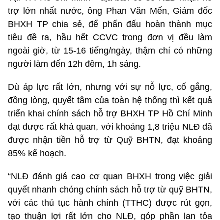
trợ lớn nhất nước, ông Phan Văn Mến, Giám đốc
BHXH TP chia sẻ, để phấn đấu hoàn thành mục
tiêu đề ra, hầu hết CCVC trong đơn vị đều làm
ngoài giờ, từ 15-16 tiếng/ngày, thậm chí có những
người làm đến 12h đêm, 1h sáng.
Dù áp lực rất lớn, nhưng với sự nỗ lực, cố gắng,
đồng lòng, quyết tâm của toàn hệ thống thì kết quả
triển khai chính sách hỗ trợ BHXH TP Hồ Chí Minh
đạt được rất khả quan, với khoảng 1,8 triệu NLĐ đã
được nhận tiền hỗ trợ từ Quỹ BHTN, đạt khoảng
85% kế hoạch.
“NLĐ đánh giá cao cơ quan BHXH trong việc giải
quyết nhanh chóng chính sách hỗ trợ từ quỹ BHTN,
với các thủ tục hành chính (TTHC) được rút gọn,
tạo thuận lợi rất lớn cho NLĐ, góp phần lan tỏa