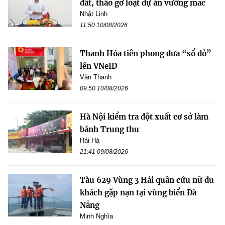
đất, tháo gỡ loạt dự án vướng mắc
Nhật Linh
11:50 10/08/2026
Thanh Hóa tiên phong đưa “sổ đỏ”
lên VNeID
Văn Thanh
09:50 10/08/2026
Hà Nội kiểm tra đột xuất cơ sở làm
bánh Trung thu
Hải Hà
21:41 09/08/2026
Tàu 629 Vùng 3 Hải quân cứu nữ du
khách gặp nạn tại vùng biển Đà
Nẵng
Minh Nghĩa