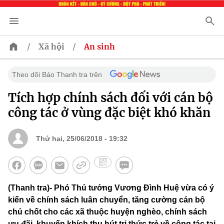
/
/
Xã hội
An sinh
Theo dõi Báo Thanh tra trên
Tích hợp chính sách đối với cán bộ
công tác ở vùng đặc biệt khó khăn
Thứ hai, 25/06/2018 - 19:32
(Thanh tra)- Phó Thủ tướng Vương Đình Huệ vừa có ý
kiến về chính sách luân chuyển, tăng cường cán bộ
chủ chốt cho các xã thuộc huyện nghèo, chính sách
ưu đãi, khuyến khích thu hút tri thức trẻ về công tác tại