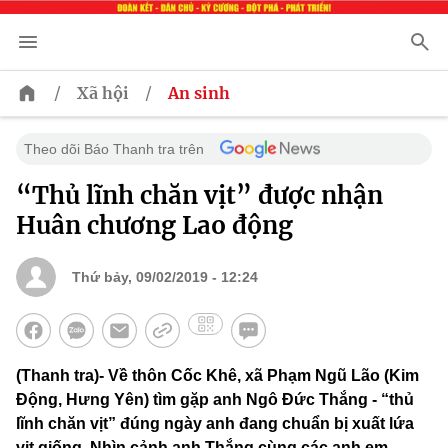
/
/
Xã hội
An sinh
Theo dõi Báo Thanh tra trên
“Thủ lĩnh chăn vịt” được nhận
Huân chương Lao động
Thứ bảy, 09/02/2019 - 12:24
(Thanh tra)- Về thôn Cốc Khê, xã Phạm Ngũ Lão (Kim
Động, Hưng Yên) tìm gặp anh Ngô Đức Thắng - “thủ
lĩnh chăn vịt” đúng ngày anh đang chuẩn bị xuất lứa
vịt giống. Nhìn cảnh anh Thắng cùng các anh em