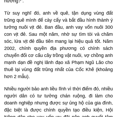
hương?”.
Từ suy nghĩ đó, anh về quê, tận dụng vùng đất
trũng quê mình để cày cấy và bắt đầu hình thành ý
tưởng nuôi vịt đẻ. Ban đầu, anh vay vốn nuôi 300
con vịt đẻ. Sau một năm, nhờ sự tìm tòi và chăm
sóc, lứa vịt đẻ đầu tiên mang lại hiệu quả tốt. Năm
2002, chính quyền địa phương có chính sách
chuyển đổi cơ cấu cây trồng vật nuôi, vợ chồng anh
mạnh dạn đề nghị lãnh đạo xã Phạm Ngũ Lão cho
thuê lại vùng đất trũng nhất của Cốc Khê (khoảng
hơn 2 mẫu).
Nhiều người bảo anh liều lĩnh vì thời điểm đó, nhiều
người dân có tư tưởng chán ruộng, đi làm cho
doanh nghiệp nhưng được sự ủng hộ của gia đình,
đặc biệt là được chính quyền tạo điều kiện, Hội
Nông dân cho vay vốn ưu đãi nên anh quyết tâm