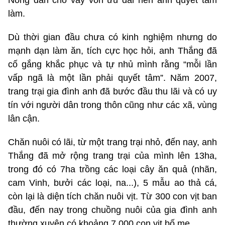
làm.
Dù thời gian đầu chưa có kinh nghiệm nhưng do
mạnh dạn làm ăn, tích cực học hỏi, anh Thắng đã
cố gắng khắc phục và tự nhủ mình rằng “mỗi lần
vấp ngã là một lần phải quyết tâm”. Năm 2007,
trang trại gia đình anh đã bước đầu thu lãi và có uy
tín với người dân trong thôn cũng như các xã, vùng
lân cận.
Chăn nuôi có lãi, từ một trang trại nhỏ, đến nay, anh
Thắng đã mở rộng trang trại của mình lên 13ha,
trong đó có 7ha trồng các loại cây ăn quả (nhãn,
cam Vinh, bưởi các loại, na...), 5 mẫu ao thả cá,
còn lại là diện tích chăn nuôi vịt. Từ 300 con vịt ban
đầu, đến nay trong chuồng nuôi của gia đình anh
thường xuyên có khoảng 7.000 con vịt bố mẹ.