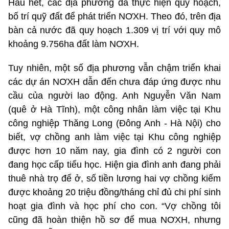
Hầu hết, các địa phương đã thực hiện quy hoạch,
bố trí quỹ đất để phát triển NƠXH. Theo đó, trên địa
bàn cả nước đã quy hoạch 1.309 vị trí với quy mô
khoảng 9.756ha đất làm NƠXH.
Tuy nhiên, một số địa phương vẫn chậm triển khai
các dự án NƠXH dẫn đến chưa đáp ứng được nhu
cầu của người lao động. Anh Nguyễn Văn Nam
(quê ở Hà Tĩnh), một công nhân làm việc tại Khu
công nghiệp Thăng Long (Đông Anh - Hà Nội) cho
biết, vợ chồng anh làm việc tại Khu công nghiệp
được hơn 10 năm nay, gia đình có 2 người con
đang học cấp tiểu học. Hiện gia đình anh đang phải
thuê nhà trọ để ở, số tiền lương hai vợ chồng kiếm
được khoảng 20 triệu đồng/tháng chỉ đủ chi phí sinh
hoạt gia đình và học phí cho con. “Vợ chồng tôi
cũng đã hoàn thiện hồ sơ để mua NƠXH, nhưng