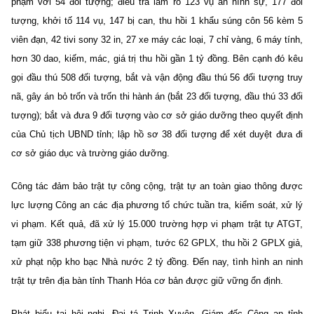
phạm với 54 đối tượng; điều tra làm rõ 123 vụ án hình sự, 177 đối
tượng, khởi tố 114 vụ, 147 bị can, thu hồi 1 khẩu súng côn 56 kèm 5
viên đạn, 42 tivi sony 32 in, 27 xe máy các loại, 7 chỉ vàng, 6 máy tính,
hơn 30 dao, kiếm, mác, giá trị thu hồi gần 1 tỷ đồng. Bên cạnh đó kêu
gọi đầu thú 508 đối tượng, bắt và vận động đầu thú 56 đối tượng truy
nã, gây án bỏ trốn và trốn thi hành án (bắt 23 đối tượng, đầu thú 33 đối
tượng); bắt và đưa 9 đối tượng vào cơ sở giáo dưỡng theo quyết định
của Chủ tịch UBND tỉnh; lập hồ sơ 38 đối tượng để xét duyệt đưa đi
cơ sở giáo dục và trường giáo dưỡng.
Công tác đảm bảo trật tự công cộng, trật tự an toàn giao thông được
lực lượng Công an các địa phương tổ chức tuần tra, kiểm soát, xử lý
vi phạm. Kết quả, đã xử lý 15.000 trường hợp vi phạm trật tự ATGT,
tạm giữ 338 phương tiện vi phạm, tước 62 GPLX, thu hồi 2 GPLX giả,
xử phạt nộp kho bạc Nhà nước 2 tỷ đồng. Đến nay, tình hình an ninh
trật tự trên địa bàn tỉnh Thanh Hóa cơ bản được giữ vững ổn định.
Phát biểu tại hội nghị, Đại tá Trịnh Xuyên, Giám đốc Công an tỉnh