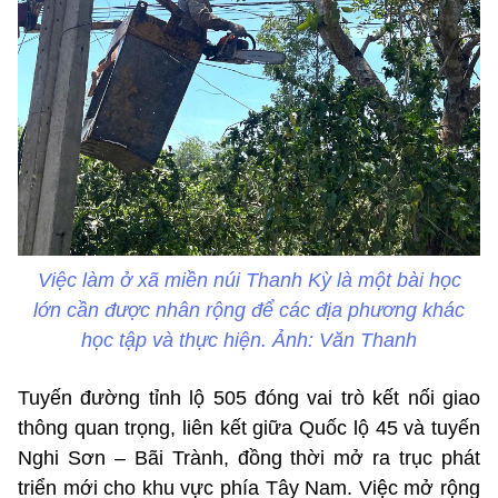
Việc làm ở xã miền núi Thanh Kỳ là một bài học
lớn cần được nhân rộng để các địa phương khác
học tập và thực hiện. Ảnh: Văn Thanh
Tuyến đường tỉnh lộ 505 đóng vai trò kết nối giao
thông quan trọng, liên kết giữa Quốc lộ 45 và tuyến
Nghi Sơn – Bãi Trành, đồng thời mở ra trục phát
triển mới cho khu vực phía Tây Nam. Việc mở rộng