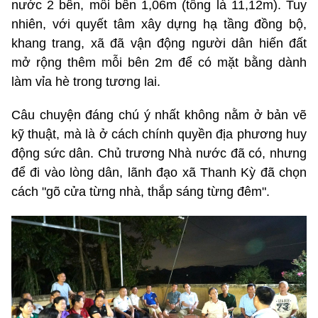
nước 2 bên, mỗi bên 1,06m (tổng là 11,12m). Tuy
nhiên, với quyết tâm xây dựng hạ tầng đồng bộ,
khang trang, xã đã vận động người dân hiến đất
mở rộng thêm mỗi bên 2m để có mặt bằng dành
làm vỉa hè trong tương lai.
Câu chuyện đáng chú ý nhất không nằm ở bản vẽ
kỹ thuật, mà là ở cách chính quyền địa phương huy
động sức dân. Chủ trương Nhà nước đã có, nhưng
để đi vào lòng dân, lãnh đạo xã Thanh Kỳ đã chọn
cách "gõ cửa từng nhà, thắp sáng từng đêm".