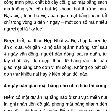
công trình phụ, chặt bỏ cây cối, giao mặt bằng sạch
mà không yêu cầu bất kỳ khoản bồi thường nào.
Đặc biệt, toàn bộ việc bàn giao mặt bằng hoàn tất
chỉ trong vòng 3 đến 4 ngày – một con số mà nhiều
người gọi là “kỷ lục”.
Được biết, hai thôn Hợp Nhất và Độc Lập là nơi dự
án đi qua, với gần 70 hộ dân bị ảnh hưởng. Chỉ sau
4 ngày vận động, người dân đồng loạt ra quân, tự
tay chặt cây, dọn dẹp, tháo dỡ hàng rào, để bàn
giao mặt bằng cho đơn vị thi công. Không có bất cứ
đơn thư khiếu nại hay ý kiến phản đối nào.
4 ngày bàn giao mặt bằng cho nhà thầu thi công
Hiếm có một dự án hạ tầng nào ở khu vực miền núi
lại ghi nhận tiến độ giải phóng mặt bằng nhanh đến
như vậy, chỉ trong 4 ngày. Điều ấy càng có giá trị