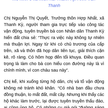
Thanh
Chị Nguyễn Thị Quyết, Trưởng thôn Hợp Nhất, xã
Thanh Kỳ, người tham gia trực tiếp vào công tác
vận động, tuyên truyền bà con Nhân dân Thanh Kỳ
hiến đất chia sẻ: “Thực ra việc này không tự nhiên
mà thuận lợi. Ngay từ khi có chủ trương của cấp
trên, xã và thôn đã họp dân liên tục, giải thích cặn
kẽ, rõ ràng. Có hôm họp đến tối khuya. Điều quan
trọng là làm cho bà con hiểu con đường này là vì
chính mình, vì con cháu sau này”.
Chị kể, khi xuống từng hộ dân, chị và tổ vận động
không né tránh khó khăn. “Có nhà ban đầu chưa
đồng thuận, lo mất đất, mất cây. Nhưng khi thấy các
hộ khác làm trước, lại được tuyên truyền thấu đáo,
ai cũng ủng hộ. Có những cụ già nói "đường sáng