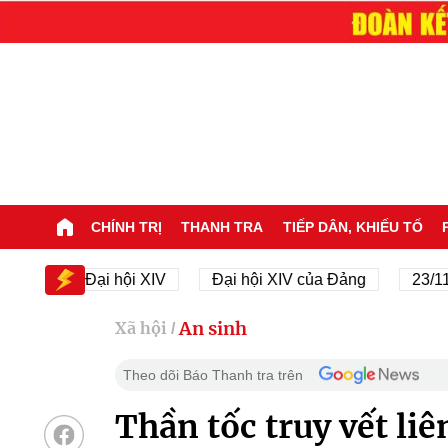
CHÍNH TRỊ
THANH TRA
TIẾP DÂN, KHIẾU TỐ
Đại hội XIV
Đại hội XIV của Đảng
23/11/1945 
An sinh
Xã hội
/
Theo dõi Báo Thanh tra trên
Thần tốc truy vết li