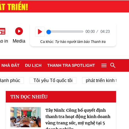
00:00
04:23
Play
o in
Media
Ca khúc:
Tự hào người làm báo Thanh tra
NHÀ ĐẤT
DU LỊCH
THANH TRA SPOTLIGHT
húc
Tôi yêu Tổ quốc tôi
phát triển kinh tế tư nhân
TIN ĐỌC NHIỀU
Tây Ninh: Công bố quyết định
thanh tra hoạt động kinh doanh
vàng trang sức, mỹ nghệ tại 5