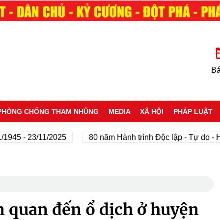
Bá
PHÒNG CHỐNG THAM NHŨNG
MEDIA
XÃ HỘI
PHÁP LUẬT
- 23/11/2025
80 năm Hành trình Độc lập - Tự do - Hạnh p
ên quan đến ổ dịch ở huyện