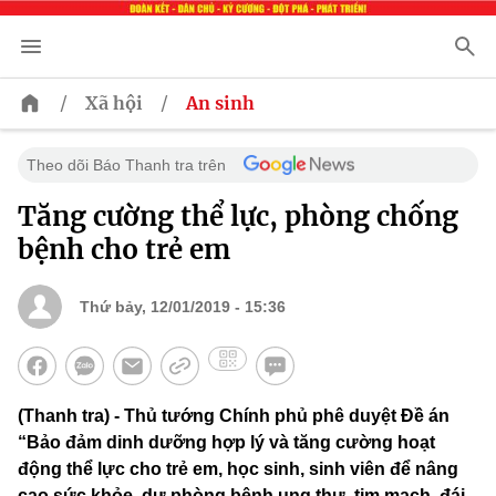
/
/
Xã hội
An sinh
Theo dõi Báo Thanh tra trên
Tăng cường thể lực, phòng chống
bệnh cho trẻ em
Thứ bảy, 12/01/2019 - 15:36
(Thanh tra) - Thủ tướng Chính phủ phê duyệt Đề án
“Bảo đảm dinh dưỡng hợp lý và tăng cường hoạt
động thể lực cho trẻ em, học sinh, sinh viên để nâng
cao sức khỏe, dự phòng bệnh ung thư, tim mạch, đái