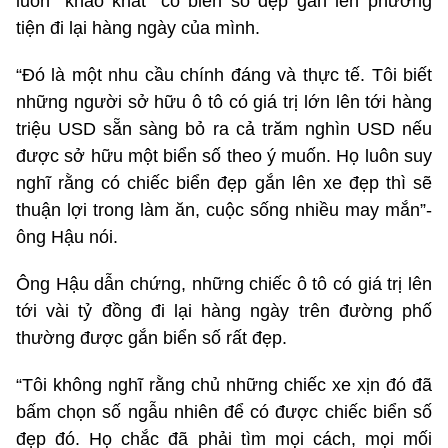
luôn “khao khát” có biển số đẹp gắn lên phương
tiện đi lại hàng ngày của mình.
“Đó là một nhu cầu chính đáng và thực tế. Tôi biết
những người sở hữu ô tô có giá trị lớn lên tới hàng
triệu USD sẵn sàng bỏ ra cả trăm nghìn USD nếu
được sở hữu một biển số theo ý muốn. Họ luôn suy
nghĩ rằng có chiếc biển đẹp gắn lên xe đẹp thì sẽ
thuận lợi trong làm ăn, cuộc sống nhiều may mắn”-
ông Hậu nói.
Ông Hậu dẫn chứng, những chiếc ô tô có giá trị lên
tới vài tỷ đồng đi lại hàng ngày trên đường phố
thường được gắn biển số rất đẹp.
“Tôi không nghĩ rằng chủ những chiếc xe xịn đó đã
bấm chọn số ngẫu nhiên để có được chiếc biển số
đẹp đó. Họ chắc đã phải tìm mọi cách, mọi mối