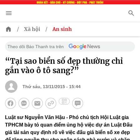
/
/
Xã hội
An sinh
Theo dõi Báo Thanh tra trên
“Tại sao biển số đẹp thường chỉ
gắn vào ô tô sang?”
Thứ sáu, 13/11/2015 - 15:44
Luật sư Nguyễn Văn Hậu - Phó chủ tịch Hội Luật gia
TPHCM bày tỏ quan điểm ủng hộ việc dự án Luật Đấu
giá tài sản quy định rõ về việc đấu giá biển số xe đẹp
để tăng nguồn thu cho ngân sách nhà nước và chặn