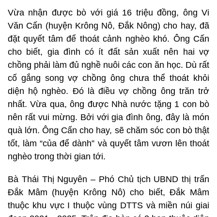
Vừa nhận được bò với giá 16 triệu đồng, ông Vi
Văn Cấn (huyện Krông Nô, Đắk Nông) cho hay, đã
đặt quyết tâm để thoát cảnh nghèo khó. Ông Cấn
cho biết, gia đình có ít đất sản xuất nên hai vợ
chồng phải làm đủ nghề nuôi các con ăn học. Dù rất
cố gắng song vợ chồng ông chưa thể thoát khỏi
diện hộ nghèo. Đó là điều vợ chồng ông trăn trở
nhất. Vừa qua, ông được Nhà nước tặng 1 con bò
nên rất vui mừng. Bởi với gia đình ông, đây là món
quà lớn. Ông Cấn cho hay, sẽ chăm sóc con bò thật
tốt, làm “của để dành” và quyết tâm vươn lên thoát
nghèo trong thời gian tới.
Bà Thái Thị Nguyên – Phó Chủ tịch UBND thị trấn
Đắk Mâm (huyện Krông Nô) cho biết, Đắk Mâm
thuộc khu vực I thuộc vùng DTTS và miền núi giai