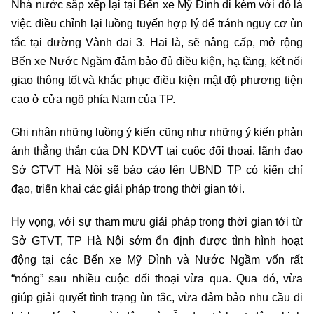
Nhà nước sắp xếp lại tại Bến xe Mỹ Đình đi kèm với đó là
việc điều chỉnh lại luồng tuyến hợp lý để tránh nguy cơ ùn
tắc tại đường Vành đai 3. Hai là, sẽ nâng cấp, mở rộng
Bến xe Nước Ngầm đảm bảo đủ điều kiện, hạ tầng, kết nối
giao thông tốt và khắc phục điều kiện mật độ phương tiện
cao ở cửa ngõ phía Nam của TP.
Ghi nhận những luồng ý kiến cũng như những ý kiến phản
ánh thẳng thắn của DN KDVT tại cuộc đối thoại, lãnh đạo
Sở GTVT Hà Nội sẽ báo cáo lên UBND TP có kiến chỉ
đạo, triển khai các giải pháp trong thời gian tới.
Hy vọng, với sự tham mưu giải pháp trong thời gian tới từ
Sở GTVT, TP Hà Nội sớm ổn định được tình hình hoạt
động tại các Bến xe Mỹ Đình và Nước Ngầm vốn rất
“nóng” sau nhiều cuộc đối thoại vừa qua. Qua đó, vừa
giúp giải quyết tình trạng ùn tắc, vừa đảm bảo nhu cầu đi