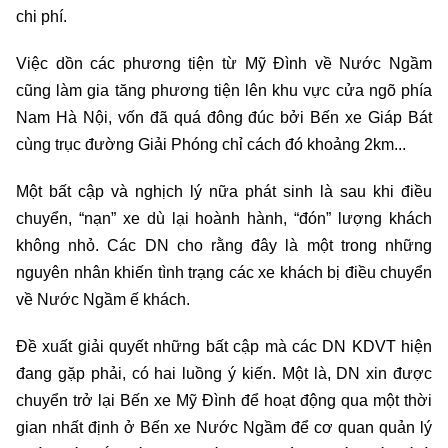
chi phí.
Việc dồn các phương tiện từ Mỹ Đình về Nước Ngầm
cũng làm gia tăng phương tiện lên khu vực cửa ngõ phía
Nam Hà Nội, vốn đã quá đông đúc bởi Bến xe Giáp Bát
cùng trục đường Giải Phóng chỉ cách đó khoảng 2km...
Một bất cập và nghịch lý nữa phát sinh là sau khi điều
chuyển, “nạn” xe dù lại hoành hành, “đón” lượng khách
không nhỏ. Các DN cho rằng đây là một trong những
nguyên nhân khiến tình trạng các xe khách bị điều chuyển
về Nước Ngầm ế khách.
Đề xuất giải quyết những bất cập mà các DN KDVT hiện
đang gặp phải, có hai luồng ý kiến. Một là, DN xin được
chuyển trở lại Bến xe Mỹ Đình để hoạt động qua một thời
gian nhất định ở Bến xe Nước Ngầm để cơ quan quản lý