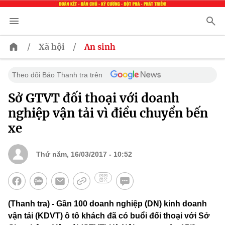
/
/
Xã hội
An sinh
Theo dõi Báo Thanh tra trên
Sở GTVT đối thoại với doanh
nghiệp vận tải vì điều chuyển bến
xe
Thứ năm, 16/03/2017 - 10:52
(Thanh tra) - Gần 100 doanh nghiệp (DN) kinh doanh
vận tải (KDVT) ô tô khách đã có buổi đối thoại với Sở