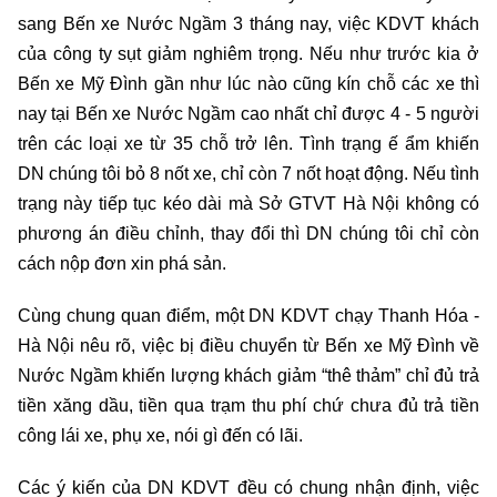
sang Bến xe Nước Ngầm 3 tháng nay, việc KDVT khách
của công ty sụt giảm nghiêm trọng. Nếu như trước kia ở
Bến xe Mỹ Đình gần như lúc nào cũng kín chỗ các xe thì
nay tại Bến xe Nước Ngầm cao nhất chỉ được 4 - 5 người
trên các loại xe từ 35 chỗ trở lên. Tình trạng ế ẩm khiến
DN chúng tôi bỏ 8 nốt xe, chỉ còn 7 nốt hoạt động. Nếu tình
trạng này tiếp tục kéo dài mà Sở GTVT Hà Nội không có
phương án điều chỉnh, thay đổi thì DN chúng tôi chỉ còn
cách nộp đơn xin phá sản.
Cùng chung quan điểm, một DN KDVT chạy Thanh Hóa -
Hà Nội nêu rõ, việc bị điều chuyển từ Bến xe Mỹ Đình về
Nước Ngầm khiến lượng khách giảm “thê thảm” chỉ đủ trả
tiền xăng dầu, tiền qua trạm thu phí chứ chưa đủ trả tiền
công lái xe, phụ xe, nói gì đến có lãi.
Các ý kiến của DN KDVT đều có chung nhận định, việc