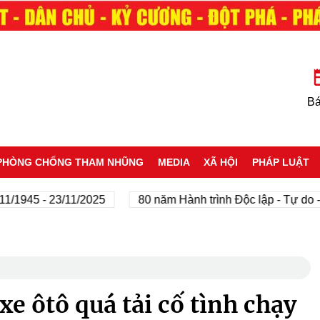
Bá
PHÒNG CHỐNG THAM NHŨNG
MEDIA
XÃ HỘI
PHÁP LUẬT
5 - 23/11/2025
80 năm Hành trình Độc lập - Tự do - Hạnh
xe ôtô quá tải cố tình chạy