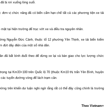
đã bị rơi xuống lòng suối.
ác đơn vị chức năng đã có biển cấm hạn chế tất cả các phương tiện xe tải
mặt tại hiện trường để trục vớt xe và điều tra nguyên nhân.
ường Nguyễn Đức Cảnh, thuộc tổ 12 phường Yên Thịnh, xe tải biển kiểm
m đứt dây điện của một số nhà dân.
dân đã bất bình đuổi theo để dừng xe lại và bàn giao cho lực lượng chức
 trọng tại Km33+100 trên Quốc lộ 70 (thuộc Km10 thị trấn Yên Bình, huyện
eo các tuyến đường vòng để lách trạm cân.
ường trên khiến dư luận nghi ngờ rằng rất có thể đây cũng chính là trường
Theo Vietnam+