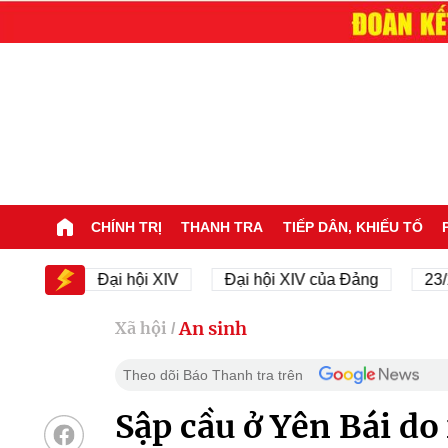
CHÍNH TRỊ
THANH TRA
TIẾP DÂN, KHIẾU TỐ
V
Đại hội XIV
Đại hội XIV của Đảng
23/11/194
An sinh
Xã hội
/
Theo dõi Báo Thanh tra trên
Sập cầu ở Yên Bái do 