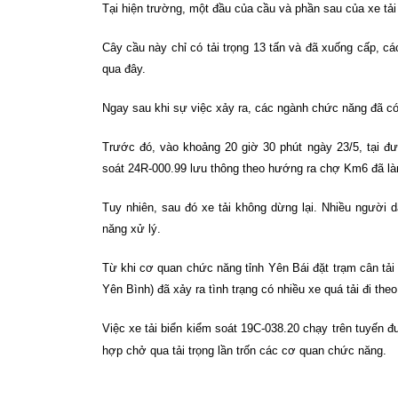
Tại hiện trường, một đầu của cầu và phần sau của xe tải 
Cây cầu này chỉ có tải trọng 13 tấn và đã xuống cấp, c
qua đây.
Ngay sau khi sự việc xảy ra, các ngành chức năng đã có 
Trước đó, vào khoảng 20 giờ 30 phút ngày 23/5, tại đ
soát 24R-000.99 lưu thông theo hướng ra chợ Km6 đã là
Tuy nhiên, sau đó xe tải không dừng lại. Nhiều người 
năng xử lý.
Từ khi cơ quan chức năng tỉnh Yên Bái đặt trạm cân tải
Yên Bình) đã xảy ra tình trạng có nhiều xe quá tải đi th
Việc xe tải biển kiểm soát 19C-038.20 chạy trên tuyến đ
hợp chở qua tải trọng lần trốn các cơ quan chức năng.