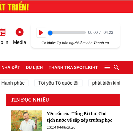
00:00
04:23
Play
o in
Media
Ca khúc:
Tự hào người làm báo Thanh tra
NHÀ ĐẤT
DU LỊCH
THANH TRA SPOTLIGHT
 phúc
Tôi yêu Tổ quốc tôi
phát triển kinh tế tư nhân
TIN ĐỌC NHIỀU
Yêu cầu của Tổng Bí thư, Chủ
tịch nước về sắp xếp trường học
13:14 04/08/2026