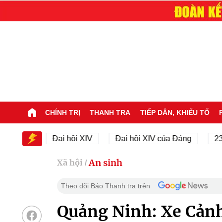
CHÍNH TRỊ
THANH TRA
TIẾP DÂN, KHIẾU TỐ
V
Đại hội XIV
Đại hội XIV của Đảng
23/11/1945
An sinh
Xã hội
/
Theo dõi Báo Thanh tra trên
Quảng Ninh: Xe Cảnh 