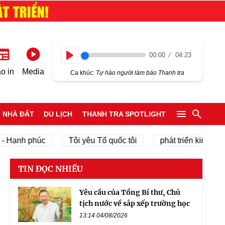
00:00
04:23
Play
o in
Media
Ca khúc:
Tự hào người làm báo Thanh tra
NHÀ ĐẤT
DU LỊCH
THANH TRA SPOTLIGHT
 phúc
Tôi yêu Tổ quốc tôi
phát triển kinh tế tư nhân
TIN ĐỌC NHIỀU
Yêu cầu của Tổng Bí thư, Chủ
tịch nước về sắp xếp trường học
13:14 04/08/2026