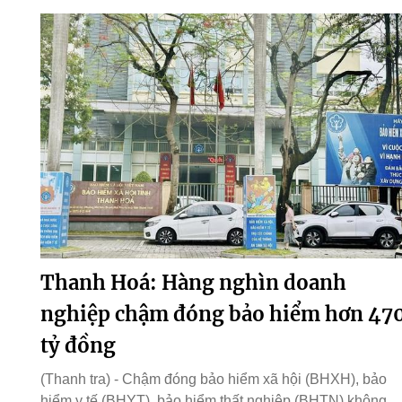
Thanh Hoá: Hàng nghìn doanh
nghiệp chậm đóng bảo hiểm hơn 47
tỷ đồng
(Thanh tra) - Chậm đóng bảo hiểm xã hội (BHXH), bảo
hiểm y tế (BHYT), bảo hiểm thất nghiệp (BHTN) không