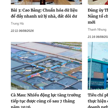
Bài 3: Cao Bằng: Chuẩn hóa dữ liệu
Đảng ủy T
để đẩy nhanh xử lý nhà, đất dôi dư
Nẵng tổ ch
mới
Trung Hà
Thanh Nhung
22:11 06/08/2026
21:16 06/08/2
Cà Mau: Nhiều động lực tăng trưởng
Tiêu chí p
tiếp tục được củng cố sau 7 tháng
thực hiện 
năm 2026
doanh ng