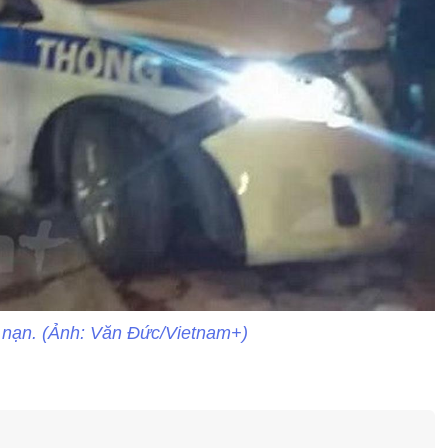
i nạn. (Ảnh: Văn Đức/Vietnam+)