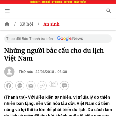
/
/
Xã hội
An sinh
Theo dõi Báo Thanh tra trên
Những người bắc cầu cho du lịch
Việt Nam
Thứ sáu, 22/06/2018 - 06:30
(Thanh tra)- Với điều kiện tự nhiên, vị trí địa lý do thiên
nhiên ban tặng, nền văn hóa lâu đời, Việt Nam có tiềm
năng và lợi thế to lớn để phát triển du lịch. Dù cách làm
du lịch và mức độ thu hút khách quốc tế hiện nay của