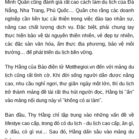
Minh Quân cũng đánh giá rất cao cách làm du lịch của Đà
Nẵng, Nha Trang, Phú Quốc… Quân cho rằng các doanh
nghiệp cần liên tục cải thiện trong việc đào tạo nhân sự,
nâng cao chất lượng dịch vụ. Đặc biệt, phải chung tay
thực hiện bảo vệ tài nguyên thiên nhiên, vẻ đẹp tự nhiên,
các đặc sản văn hóa, ẩm thực địa phương, bảo vệ môi
trường… để phát triển du lịch bền vững.
Thy Hằng của Báo điện tử Motthegioi.vn đến với mảng du
lịch cũng rất tình cờ. Khi đời sống người dân được nâng
cao, nhu cầu nghỉ ngơi, thư giãn ngày một lớn, thì du lịch
trở thành mảng đề tài rất thu hút người đọc, Hằng bị "ấn"
vào mảng nội dung này vì "không có ai làm".
Ban đầu, Thy Hằng chỉ tập trung vào những vấn đề về
lifestye cao cấp, trong đó có du lịch - du lịch cao cấp, ăn gì,
ở đâu, có gì vui… Sau đó, Hằng dấn sâu vào mảng du