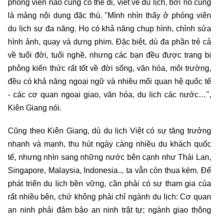
phóng viên nào cũng có thể đi, viết về du lịch, bởi nó cũng
là mảng nội dung đặc thù. "Mình nhìn thấy ở phóng viên
du lịch sự đa năng. Họ có khả năng chụp hình, chỉnh sửa
hình ảnh, quay và dựng phim. Đặc biệt, dù đa phần trẻ cả
về tuổi đời, tuổi nghề, nhưng các bạn đều được trang bị
phông kiến thức rất tốt về đời sống, văn hóa, môi trường,
đều có khả năng ngoại ngữ và nhiều mối quan hệ quốc tế
- các cơ quan ngoại giao, văn hóa, du lịch các nước…",
Kiên Giang nói.
Cũng theo Kiên Giang, dù du lịch Việt có sự tăng trưởng
nhanh và mạnh, thu hút ngày càng nhiều du khách quốc
tế, nhưng nhìn sang những nước bên cạnh như Thái Lan,
Singapore, Malaysia, Indonesia.., ta vẫn còn thua kém. Để
phát triển du lịch bền vững, cần phải có sự tham gia của
rất nhiều bên, chứ không phải chỉ ngành du lịch: Cơ quan
an ninh phải đảm bảo an ninh trật tự; ngành giao thông