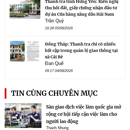
Thanh tra tỉnh Hưng Yên: Kiến nghị
thu hồi đất, giấy chứng nhận đầu tư
dự án Cửa hàng xăng dầu Hải Nam
Trần Quý
16:28 05/08/2026
Đồng Tháp: Thanh tra chỉ rõ nhiều
bất cập trong quản lý giao thông tại
xã Cái Bè
Đan Quế
09:17 04/08/2026
TIN CÙNG CHUYÊN MỤC
Sàn giao dịch việc làm quốc gia mở
rộng cơ hội tiếp cận việc làm cho
người lao động
Thanh Nhung