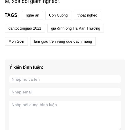
tế, xóa đói giảm nghèo”.
TAGS
nghệ an
Con Cuông
thoát nghèo
dantoctongiao 2021
gia đình ông Hà Văn Thương
Môn Sơn
làm giàu trên vùng quê cách mạng
Ý kiến bình luận: