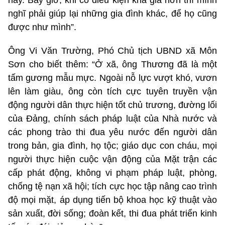
nay. Bây giờ, khi có điều kiện khá giả hơn thì mình
nghĩ phải giúp lại những gia đình khác, để họ cũng
được như mình”.
Ông Vi Văn Trường, Phó Chủ tịch UBND xã Môn
Sơn cho biết thêm: “Ở xã, ông Thương đã là một
tấm gương mẫu mực. Ngoài nỗ lực vượt khó, vươn
lên làm giàu, ông còn tích cực tuyên truyền vận
động người dân thực hiện tốt chủ trương, đường lối
của Đảng, chính sách pháp luật của Nhà nước và
các phong trào thi đua yêu nước đến người dân
trong bản, gia đình, họ tộc; giáo dục con cháu, mọi
người thực hiện cuộc vận động của Mặt trận các
cấp phát động, không vi phạm pháp luật, phòng,
chống tệ nạn xã hội; tích cực học tập nâng cao trình
độ mọi mặt, áp dụng tiến bộ khoa học kỹ thuật vào
sản xuất, đời sống; đoàn kết, thi đua phát triển kinh