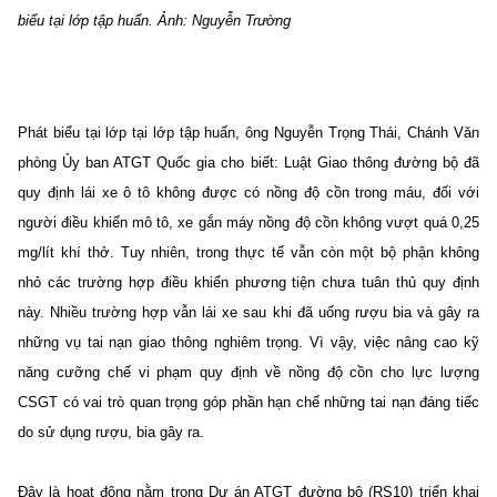
biểu tại lớp tập huấn. Ảnh: Nguyễn Trường
Phát biểu tại lớp tại lớp tập huấn, ông Nguyễn Trọng Thái, Chánh Văn
phòng Ủy ban ATGT Quốc gia cho biết: Luật Giao thông đường bộ đã
quy định lái xe ô tô không được có nồng độ cồn trong máu, đối với
người điều khiển mô tô, xe gắn máy nồng độ cồn không vượt quá 0,25
mg/lít khí thở. Tuy nhiên, trong thực tế vẫn còn một bộ phận không
nhỏ các trường hợp điều khiển phương tiện chưa tuân thủ quy định
này. Nhiều trường hợp vẫn lái xe sau khi đã uống rượu bia và gây ra
những vụ tai nạn giao thông nghiêm trọng. Vì vậy, việc nâng cao kỹ
năng cưỡng chế vi phạm quy định về nồng độ cồn cho lực lượng
CSGT có vai trò quan trọng góp phần hạn chế những tai nạn đáng tiếc
do sử dụng rượu, bia gây ra.
Đây là hoạt động nằm trong Dự án ATGT đường bộ (RS10) triển khai