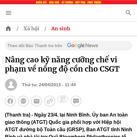
/
/
Xã hội
An sinh
Theo dõi Báo Thanh tra trên
Nâng cao kỹ năng cưỡng chế vi
phạm về nồng độ cồn cho CSGT
Thứ tư, 24/04/2013 - 11:44
(Thanh tra) - Ngày 23/4, tại Ninh Bình, Ủy ban An toàn
giao thông (ATGT) Quốc gia phối hợp với Hiệp hội
ATGT đường bộ Toàn cầu (GRSP), Ban ATGT tỉnh Ninh
Bình và nhà tài trợ Quỹ Bloomberg Philanthropies tổ