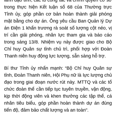
lãnh đạo tỉnh, các tổ công tác và chính quyền cơ sở
trong thực hiện Kết luận số 68 của Thường trực
Tỉnh ủy, góp phần cơ bản hoàn thành giải phóng
mặt bằng cho dự án. Ông yêu cầu Ban Quản lý Dự
án Điện 1 khẩn trương rà soát số lượng cột néo, vị
trí cần giải phóng, nhân lực tham gia và báo cáo
trong sáng 13/8. Nhiệm vụ này được giao cho Bộ
Chỉ huy Quân sự tỉnh chủ trì, phối hợp với Đoàn
Thanh niên huy động lực lượng, sẵn sàng hỗ trợ.
Bí thư Tỉnh ủy nhấn mạnh: “Bộ Chỉ huy Quân sự
tỉnh, Đoàn Thanh niên, Hội Phụ nữ là lực lượng chủ
đạo trong giai đoạn nước rút này. MTTQ và các tổ
chức đoàn thể cần tiếp tục tuyên truyền, vận động,
kịp thời động viên và khen thưởng các tập thể, cá
nhân tiêu biểu, góp phần hoàn thành dự án đúng
tiến độ, đảm bảo chất lượng và an toàn".