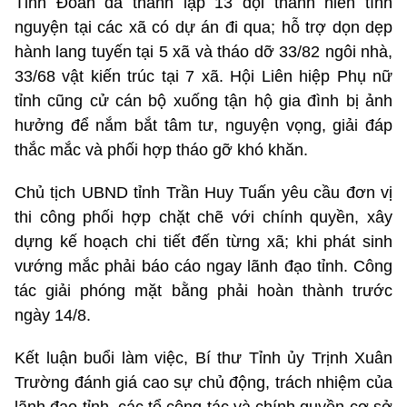
Tỉnh Đoàn đã thành lập 13 đội thanh niên tình
nguyện tại các xã có dự án đi qua; hỗ trợ dọn dẹp
hành lang tuyến tại 5 xã và tháo dỡ 33/82 ngôi nhà,
33/68 vật kiến trúc tại 7 xã. Hội Liên hiệp Phụ nữ
tỉnh cũng cử cán bộ xuống tận hộ gia đình bị ảnh
hưởng để nắm bắt tâm tư, nguyện vọng, giải đáp
thắc mắc và phối hợp tháo gỡ khó khăn.
Chủ tịch UBND tỉnh Trần Huy Tuấn yêu cầu đơn vị
thi công phối hợp chặt chẽ với chính quyền, xây
dựng kế hoạch chi tiết đến từng xã; khi phát sinh
vướng mắc phải báo cáo ngay lãnh đạo tỉnh. Công
tác giải phóng mặt bằng phải hoàn thành trước
ngày 14/8.
Kết luận buổi làm việc, Bí thư Tỉnh ủy Trịnh Xuân
Trường đánh giá cao sự chủ động, trách nhiệm của