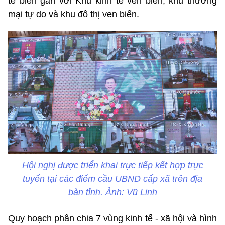
tế biển gắn với Khu kinh tế ven biển, khu thương
mại tự do và khu đô thị ven biển.
Hội nghị được triển khai trực tiếp kết hợp trực
tuyến tại các điểm cầu UBND cấp xã trên địa
bàn tỉnh. Ảnh: Vũ Linh
Quy hoạch phân chia 7 vùng kinh tế - xã hội và hình