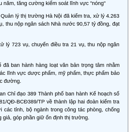
êu năm, tăng cường kiểm soát lĩnh vực "nóng"
uản lý thị trường Hà Nội đã kiểm tra, xử lý 4.263
vụ, thu nộp ngân sách Nhà nước 90,57 tỷ đồng, đạt
ử lý 723 vụ, chuyển điều tra 21 vụ, thu nộp ngân
hố đã ban hành hàng loạt văn bản trọng tâm nhằm
g các lĩnh vực dược phẩm, mỹ phẩm, thực phẩm bảo
ọc đường.
Ban Chỉ đạo 389 Thành phố ban hành Kế hoạch số
81/QĐ-BCĐ389/TP về thành lập hai đoàn kiểm tra
i các tỉnh, bộ ngành trong công tác phòng, chống
 giả, góp phần giữ ổn định thị trường.