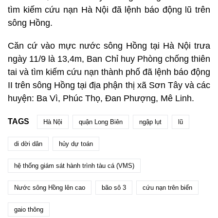
tìm kiếm cứu nạn Hà Nội đã lệnh báo động lũ trên
sông Hồng.
Căn cứ vào mực nước sông Hồng tại Hà Nội trưa
ngày 11/9 là 13,4m, Ban Chỉ huy Phòng chống thiên
tai và tìm kiếm cứu nạn thành phố đã lệnh báo động
II trên sông Hồng tại địa phận thị xã Sơn Tây và các
huyện: Ba Vì, Phúc Thọ, Đan Phượng, Mê Linh.
TAGS
Hà Nội
quận Long Biên
ngập lụt
lũ
di dời dân
hủy dự toán
hệ thống giám sát hành trình tàu cá (VMS)
Nước sông Hồng lên cao
bão sô 3
cứu nạn trên biển
gaio thông