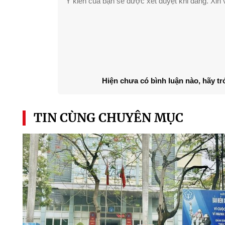
Ý kiến của bạn sẽ được xét duyệt khi đăng. Xin v
Hiện chưa có bình luận nào, hãy tr
TIN CÙNG CHUYÊN MỤC