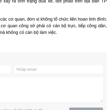
 xảy ra tình trạng đua xe, đốt pháo trên địa bàn TP
 cơ quan, đơn vị không tổ chức liên hoan linh đình;
cơ quan công sở phải có cán bộ trực, tiếp công dân,
mà không có cán bộ làm việc.