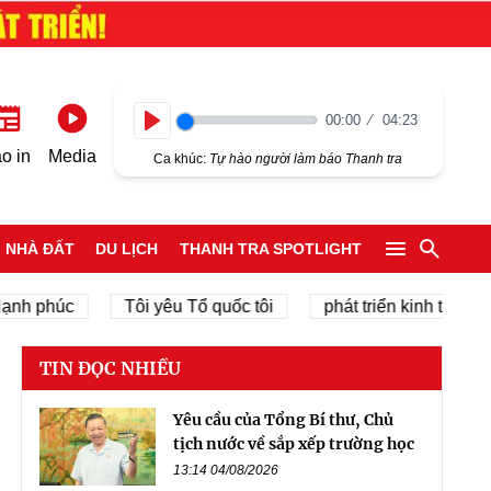
00:00
04:23
Play
o in
Media
Ca khúc:
Tự hào người làm báo Thanh tra
NHÀ ĐẤT
DU LỊCH
THANH TRA SPOTLIGHT
húc
Tôi yêu Tổ quốc tôi
phát triển kinh tế tư nhân
TIN ĐỌC NHIỀU
Yêu cầu của Tổng Bí thư, Chủ
tịch nước về sắp xếp trường học
13:14 04/08/2026