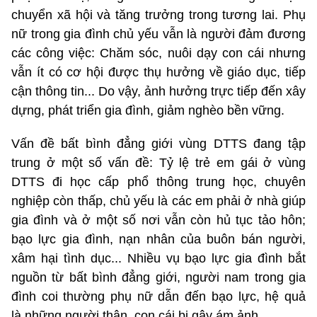
chuyển xã hội và tăng trưởng trong tương lai. Phụ
nữ trong gia đình chủ yếu vẫn là người đảm đương
các công việc: Chăm sóc, nuôi dạy con cái nhưng
vẫn ít có cơ hội được thụ hưởng về giáo dục, tiếp
cận thông tin... Do vậy, ảnh hưởng trực tiếp đến xây
dựng, phát triển gia đình, giảm nghèo bền vững.
Vấn đề bất bình đẳng giới vùng DTTS đang tập
trung ở một số vấn đề: Tỷ lệ trẻ em gái ở vùng
DTTS đi học cấp phổ thông trung học, chuyên
nghiệp còn thấp, chủ yếu là các em phải ở nhà giúp
gia đình và ở một số nơi vẫn còn hủ tục tảo hôn;
bạo lực gia đình, nạn nhân của buôn bán người,
xâm hại tình dục... Nhiều vụ bạo lực gia đình bắt
nguồn từ bất bình đẳng giới, người nam trong gia
đình coi thường phụ nữ dẫn đến bạo lực, hệ quả
là những người thân, con cái bị gây ám ảnh.