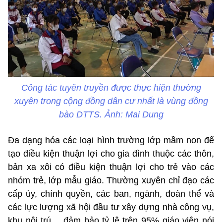
Công tác tuyên truyền được thực hiện thường
xuyên trong cộng đồng dân cư nhất là vùng đồng
bào DTTS. Ảnh: Mai Dung
Đa dạng hóa các loại hình trường lớp mầm non để
tạo điều kiện thuận lợi cho gia đình thuộc các thôn,
bản xa xôi có điều kiện thuận lợi cho trẻ vào các
nhóm trẻ, lớp mẫu giáo. Thường xuyên chỉ đạo các
cấp ủy, chính quyền, các ban, ngành, đoàn thể và
các lực lượng xã hội đầu tư xây dựng nhà công vụ,
khu nội trú… đảm bảo tỷ lệ trên 95% giáo viên nói