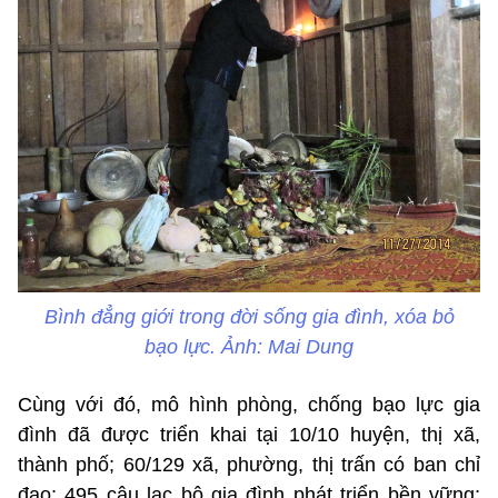
Bình đẳng giới trong đời sống gia đình, xóa bỏ
bạo lực. Ảnh: Mai Dung
Cùng với đó, mô hình phòng, chống bạo lực gia
đình đã được triển khai tại 10/10 huyện, thị xã,
thành phố; 60/129 xã, phường, thị trấn có ban chỉ
đạo; 495 câu lạc bộ gia đình phát triển bền vững;