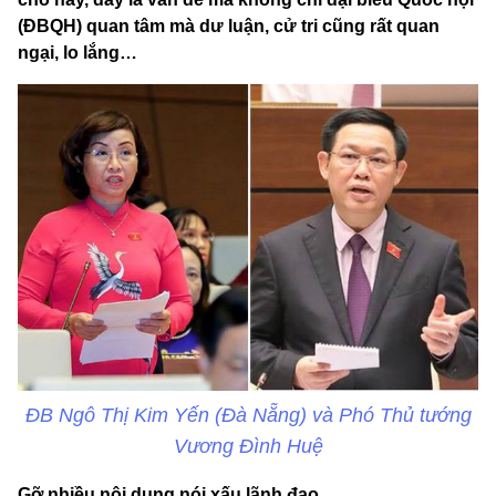
(ĐBQH) quan tâm mà dư luận, cử tri cũng rất quan
ngại, lo lắng…
ĐB Ngô Thị Kim Yến (Đà Nẵng) và Phó Thủ tướng
Vương Đình Huệ
Gỡ nhiều nội dung nói xấu lãnh đạo