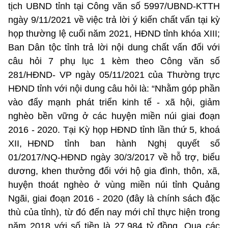
tịch UBND tỉnh tại Công văn số 5997/UBND-KTTH
ngày 9/11/2021 về việc trả lời ý kiến chất vấn tại kỳ
họp thường lệ cuối năm 2021, HĐND tỉnh khóa XIII;
Ban Dân tộc tỉnh trả lời nội dung chất vấn đối với
câu hỏi 7 phụ lục 1 kèm theo Công văn số
281/HĐND- VP ngày 05/11/2021 của Thường trực
HĐND tỉnh với nội dung câu hỏi là: “Nhằm góp phần
vào đẩy mạnh phát triển kinh tế - xã hội, giảm
nghèo bền vững ở các huyện miền núi giai đoạn
2016 - 2020. Tại Kỳ họp HĐND tỉnh lần thứ 5, khoá
XII, HĐND tỉnh ban hành Nghị quyết số
01/2017/NQ-HĐND ngày 30/3/2017 về hỗ trợ, biểu
dương, khen thưởng đối với hộ gia đình, thôn, xã,
huyện thoát nghèo ở vùng miền núi tỉnh Quảng
Ngãi, giai đoạn 2016 - 2020 (đây là chính sách đặc
thù của tỉnh), từ đó đến nay mới chỉ thực hiện trong
năm 2018 với số tiền là 27,984 tỷ đồng. Qua các