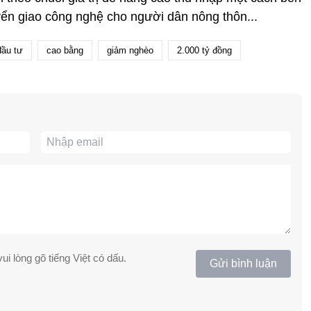
ển giao công nghệ cho người dân nông thôn...
đầu tư
cao bằng
giảm nghèo
2.000 tỷ đồng
ui lòng gõ tiếng Việt có dấu.
Gửi bình luận