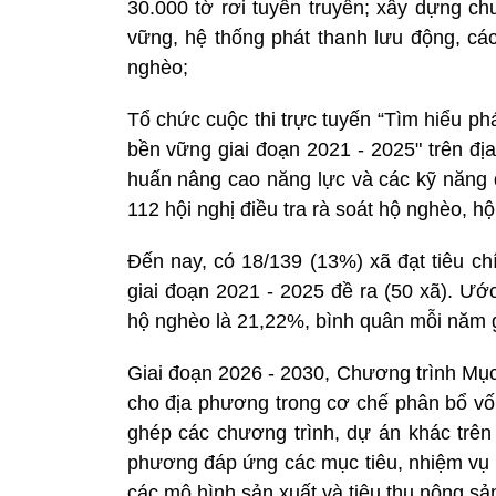
30.000 tờ rơi tuyên truyền; xây dựng c
vững, hệ thống phát thanh lưu động, cá
nghèo;
Tổ chức cuộc thi trực tuyến “Tìm hiểu p
bền vững giai đoạn 2021 - 2025" trên địa
huấn nâng cao năng lực và các kỹ năng 
112 hội nghị điều tra rà soát hộ nghèo, h
Đến nay, có 18/139 (13%) xã đạt tiêu ch
giai đoạn 2021 - 2025 đề ra (50 xã). Ước
hộ nghèo là 21,22%, bình quân mỗi năm 
Giai đoạn 2026 - 2030, Chương trình Mục
cho địa phương trong cơ chế phân bổ vố
ghép các chương trình, dự án khác trên 
phương đáp ứng các mục tiêu, nhiệm vụ 
các mô hình sản xuất và tiêu thụ nông sả