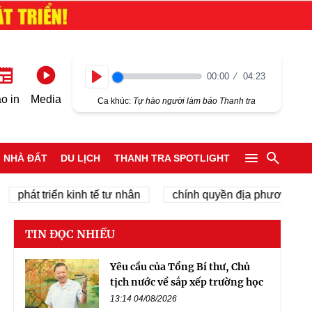
00:00
04:23
Play
o in
Media
Ca khúc:
Tự hào người làm báo Thanh tra
NHÀ ĐẤT
DU LỊCH
THANH TRA SPOTLIGHT
t triển kinh tế tư nhân
chính quyền địa phương 2 cấp
TIN ĐỌC NHIỀU
Yêu cầu của Tổng Bí thư, Chủ
tịch nước về sắp xếp trường học
13:14 04/08/2026