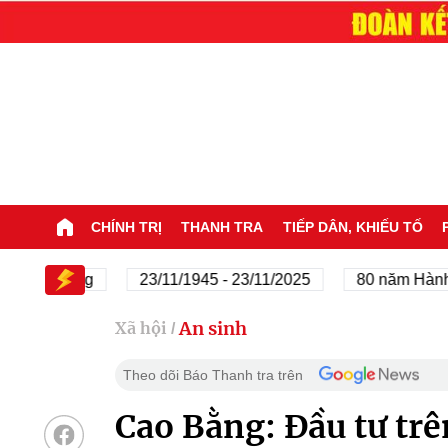
CHÍNH TRỊ
THANH TRA
TIẾP DÂN, KHIẾU TỐ
a Đảng
23/11/1945 - 23/11/2025
80 năm Hành trình Đ
An sinh
Xã hội
/
Theo dõi Báo Thanh tra trên
Cao Bằng: Đầu tư trê