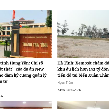
 tỉnh Hưng Yên: Chỉ rõ
Hà Tĩnh: Xem xét chấm dứ
t thắt” của dự án New
khu du lịch hơn 152 tỷ đồ
ảo đảm kỷ cương quản lý
tiến độ tại biển Xuân Thà
u tư
Ngọc Trâm
13:55 06/08/2026
026