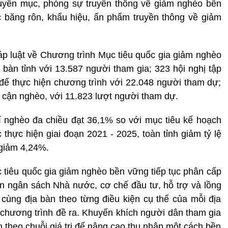
huyên mục, phóng sự truyền thông về giảm nghèo bền
c băng rôn, khẩu hiệu, ấn phẩm truyền thông về giảm
háp luật về Chương trình Mục tiêu quốc gia giảm nghèo
 bàn tỉnh với 13.587 người tham gia; 323 hội nghị tập
để thực hiện chương trình với 22.048 người tham dự;
ộ cận nghèo, với 11.823 lượt người tham dự.
í nghèo đa chiều đạt 36,1% so với mục tiêu kế hoạch
 thực hiện giai đoạn 2021 - 2025, toàn tỉnh giảm tỷ lệ
giảm 4,24%.
 tiêu quốc gia giảm nghèo bền vững tiếp tục phân cấp
n ngân sách Nhà nước, cơ chế đầu tư, hỗ trợ và lồng
cùng địa bàn theo từng điều kiện cụ thể của mỗi địa
chương trình đề ra. Khuyến khích người dân tham gia
n theo chuỗi giá trị để nâng cao thu nhập một cách bền