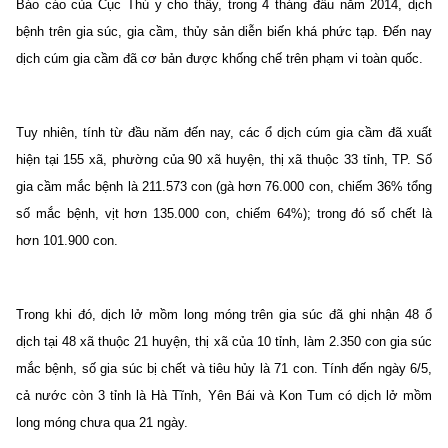
Báo cáo của Cục Thú y cho thấy, trong 4 tháng đầu năm 2014, dịch
bệnh trên gia súc, gia cầm, thủy sản diễn biến khá phức tạp. Đến nay
dịch cúm gia cầm đã cơ bản được khống chế trên phạm vi toàn quốc.
Tuy nhiên, tính từ đầu năm đến nay, các ổ dịch cúm gia cầm đã xuất
hiện tại 155 xã, phường của 90 xã huyện, thị xã thuộc 33 tỉnh, TP. Số
gia cầm mắc bệnh là 211.573 con (gà hơn 76.000 con, chiếm 36% tổng
số mắc bệnh, vịt hơn 135.000 con, chiếm 64%); trong đó số chết là
hơn 101.900 con.
Trong khi đó, dịch lở mồm long móng trên gia súc đã ghi nhận 48 ổ
dịch tại 48 xã thuộc 21 huyện, thị xã của 10 tỉnh, làm 2.350 con gia súc
mắc bệnh, số gia súc bị chết và tiêu hủy là 71 con. Tính đến ngày 6/5,
cả nước còn 3 tỉnh là Hà Tĩnh, Yên Bái và Kon Tum có dịch lở mồm
long móng chưa qua 21 ngày.