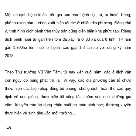
Một số dịch bệnh khác trên gia súc như bệnh dại, tả, tụ huyết trùng,
phó thương hàn... cũng xuất hiện rải rác ở nhiều địa phương.
Đáng chú
ý, tình hình dịch bệnh trên thủy sản cũng diễn biến khá phức tạp. Riêng
dịch bệnh hoại tử gan trên tôm đã xảy ra ở 83 xã của 8 tỉnh, TP làm
gần 1.700ha tôm nuôi bị bệnh, cao gấp 1,8 lần so với cùng kỳ năm
2013.
Theo Thứ trưởng Vũ Văn Tám, từ nay đến cuối năm, các ổ dịch vẫn
còn nguy cơ bùng phát trở lại. Vì vậy, các địa phương cần tổ chức
thực hiện các biện pháp đồng bộ phòng, chống dịch, tuân thủ các quy
định về con giống; thực hiện tốt công tác chăm sóc nuôi dưỡng gia
cầm; khuyến cáo áp dụng chăn nuôi an toàn sinh học; thường xuyên
thực hiện vệ sinh tiêu độc môi trường...
T.A