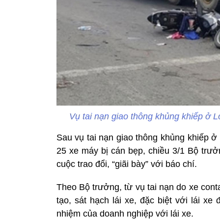
Vụ tai nạn giao thông khủng khiếp ở L
Sau vụ tai nạn giao thông khủng khiếp ở
25 xe máy bị cán bẹp, chiều 3/1 Bộ trư
cuộc trao đổi, “giãi bày” với báo chí.
Theo Bộ trưởng, từ vụ tai nạn do xe contai
tạo, sát hạch lái xe, đặc biệt với lái x
nhiệm của doanh nghiệp với lái xe.