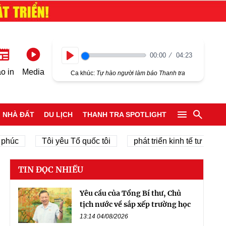
00:00
04:23
Play
o in
Media
Ca khúc:
Tự hào người làm báo Thanh tra
NHÀ ĐẤT
DU LỊCH
THANH TRA SPOTLIGHT
Tôi yêu Tổ quốc tôi
phát triển kinh tế tư nhân
TIN ĐỌC NHIỀU
Yêu cầu của Tổng Bí thư, Chủ
tịch nước về sắp xếp trường học
13:14 04/08/2026