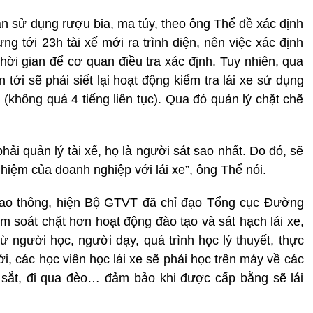
nạn sử dụng rượu bia, ma túy, theo ông Thể đề xác định
ng tới 23h tài xế mới ra trình diện, nên việc xác định
thời gian để cơ quan điều tra xác định. Tuy nhiên, qua
n tới sẽ phải siết lại hoạt động kiểm tra lái xe sử dụng
a (không quá 4 tiếng liên tục). Qua đó quản lý chặt chẽ
hải quản lý tài xế, họ là người sát sao nhất. Do đó, sẽ
hiệm của doanh nghiệp với lái xe”, ông Thể nói.
iao thông, hiện Bộ GTVT đã chỉ đạo Tổng cục Đường
m soát chặt hơn hoạt động đào tạo và sát hạch lái xe,
từ người học, người dạy, quá trình học lý thuyết, thực
ới, các học viên học lái xe sẽ phải học trên máy về các
 sắt, đi qua đèo… đảm bảo khi được cấp bằng sẽ lái