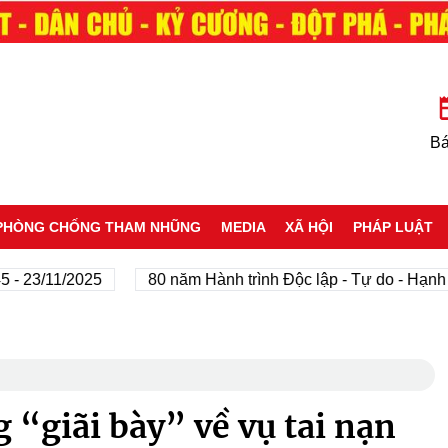
Bá
PHÒNG CHỐNG THAM NHŨNG
MEDIA
XÃ HỘI
PHÁP LUẬT
/11/2025
80 năm Hành trình Độc lập - Tự do - Hạnh phúc
 “giãi bày” về vụ tai nạn