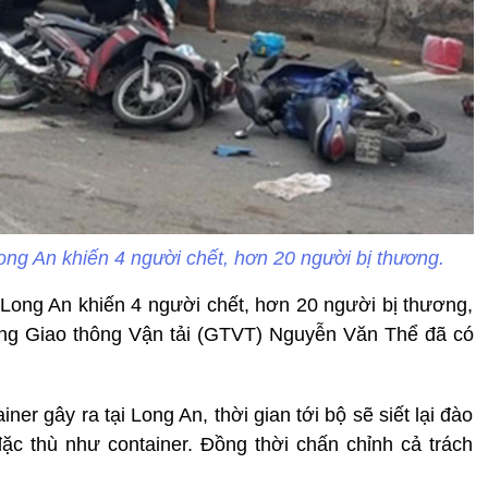
ong An khiến 4 người chết, hơn 20 người bị thương.
 Long An khiến 4 người chết, hơn 20 người bị thương,
ởng Giao thông Vận tải (GTVT) Nguyễn Văn Thể đã có
ner gây ra tại Long An, thời gian tới bộ sẽ siết lại đào
e đặc thù như container. Đồng thời chấn chỉnh cả trách