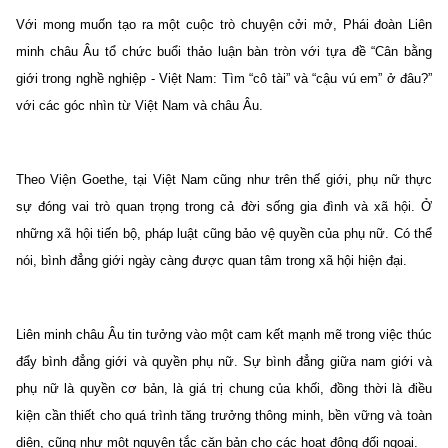
Với mong muốn tạo ra một cuộc trò chuyện cởi mở, Phái đoàn Liên
minh châu Âu tổ chức buổi thảo luận bàn tròn với tựa đề “Cân bằng
giới trong nghề nghiệp - Việt Nam: Tìm “cô tài” và “cậu vú em” ở đâu?”
với các góc nhìn từ Việt Nam và châu Âu.
Theo Viện Goethe, tại Việt Nam cũng như trên thế giới, phụ nữ thực
sự đóng vai trò quan trọng trong cả đời sống gia đình và xã hội. Ở
những xã hội tiến bộ, pháp luật cũng bảo vệ quyền của phụ nữ. Có thể
nói, bình đẳng giới ngày càng được quan tâm trong xã hội hiện đại.
Liên minh châu Âu
tin tưởng vào một cam kết mạnh mẽ trong việc thúc
đẩy bình đẳng giới và quyền phụ nữ. Sự bình đẳng giữa nam giới và
phụ nữ là quyền cơ bản, là giá trị chung của khối, đồng thời là điều
kiện cần thiết cho quá trình tăng trưởng thông minh, bền vững và toàn
diện, cũng như một nguyên tắc căn bản cho các hoạt động đối ngoại.