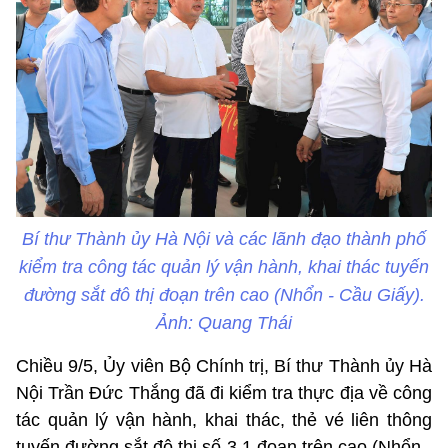
Bí thư Thành ủy Hà Nội và các lãnh đạo thành phố
kiểm tra công tác quản lý vận hành, khai thác tuyến
đường sắt đô thị đoạn trên cao (Nhổn - Cầu Giấy).
Ảnh: Quang Thái
Chiều 9/5, Ủy viên Bộ Chính trị, Bí thư Thành ủy Hà
Nội Trần Đức Thắng đã đi kiểm tra thực địa về công
tác quản lý vận hành, khai thác, thẻ vé liên thông
tuyến đường sắt đô thị số 3.1 đoạn trên cao (Nhổn -