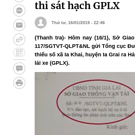
thi sát hạch GPLX
Thứ tư, 16/01/2019 - 22:46
(Thanh tra)- Hôm nay (16/1), Sở Gia
117/SGTVT-QLPT&NL gửi Tổng cục Đườ
thiểu số xã Ia Khai, huyện Ia Grai ra H
lái xe (GPLX).