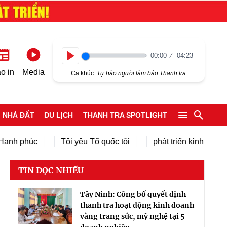
00:00
04:23
Play
o in
Media
Ca khúc:
Tự hào người làm báo Thanh tra
NHÀ ĐẤT
DU LỊCH
THANH TRA SPOTLIGHT
 phúc
Tôi yêu Tổ quốc tôi
phát triển kinh tế tư nhân
TIN ĐỌC NHIỀU
Tây Ninh: Công bố quyết định
thanh tra hoạt động kinh doanh
vàng trang sức, mỹ nghệ tại 5