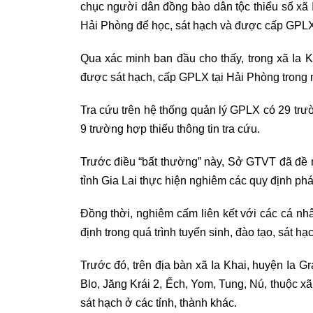
chục người dân đồng bào dân tộc thiểu số xã 
Hải Phòng để học, sát hạch và được cấp GPLX 
Qua
xác minh
ban đầu cho thấy
, trong xã Ia
được sát hạch, cấp GPLX tại Hải Phòng trong
Tra cứu trên hệ thống quản lý GPLX có 29 
9 trường hợp thiếu thông tin tra cứu.
Trước điều “bất thường” này, Sở
GTVT
đã đề n
tỉnh Gia Lai thực hiện nghiêm các quy định phá
Đồng thời, nghiêm cấm liên kết với các cá nh
định trong quá trình tuyển sinh, đào tạo, sát hạc
Trước đó,
trên địa bàn xã Ia Khai
,
huyện Ia Gr
Blo, Jăng Krái 2, Ếch, Yom, Tung, Nú, thuộc xã 
sát hạch ở các tỉnh, thành khác.