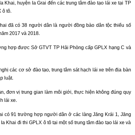
Ia Khai
,
huyện Ia Grai đến các trung tâm đào tạo lái xe tại TP
ô tô.
 Khai đã có 38 người dân là người đồng bào dân tộc thiểu số
 năm 2017 và 2018.
trường hợp được Sở GTVT TP Hải Phòng cấp GPLX hạng C và
ghị các cơ sở đào tạo, trung tâm sát hạch lái xe trên địa bàn
p luật.
ân, đơn vị trung gian làm mô
i
giới, thực hiện không đúng quy
h lái xe.
ai có 91 trường hợp người dân ở các làng Jăng Krái 1, Jăng
Ia Khai đi thi GPLX ô tô tại một số trung tâm đào tạo lái xe và