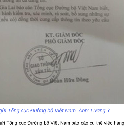
ửi Tổng cục Đường bộ Việt Nam. Ảnh: Lương Ý
gửi Tổng cục Đường bộ Việt Nam báo cáo cụ thể việc hàng