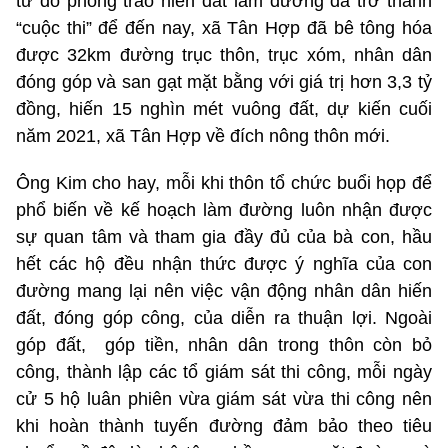
từ đó phong trào hiến đất làm đường đã trở thành
“cuộc thi” để đến nay, xã Tân Hợp đã bê tông hóa
được 32km đường trục thôn, trục xóm, nhân dân
đóng góp và san gạt mặt bằng với giá trị hơn 3,3 tỷ
đồng, hiến 15 nghìn mét vuông đất, dự kiến cuối
năm 2021, xã Tân Hợp về đích nông thôn mới.
Ông Kim cho hay, mỗi khi thôn tổ chức buổi họp để
phổ biến về kế hoạch làm đường luôn nhận được
sự quan tâm và tham gia đầy đủ của bà con, hầu
hết các hộ đều nhận thức được ý nghĩa của con
đường mang lại nên việc vận động nhân dân hiến
đất, đóng góp công, của diễn ra thuận lợi. Ngoài
góp đất, góp tiền, nhân dân trong thôn còn bỏ
công, thành lập các tổ giám sát thi công, mỗi ngày
cử 5 hộ luân phiên vừa giám sát vừa thi công nên
khi hoàn thành tuyến đường đảm bảo theo tiêu