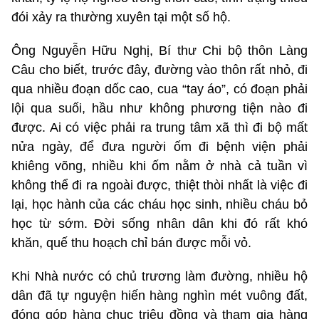
đói xảy ra thường xuyên tại một số hộ.
Ông Nguyễn Hữu Nghị, Bí thư Chi bộ thôn Làng
Câu cho biết, trước đây, đường vào thôn rất nhỏ, đi
qua nhiều đoạn dốc cao, cua “tay áo”, có đoạn phải
lội qua suối, hầu như không phương tiện nào đi
được. Ai có việc phải ra trung tâm xã thì đi bộ mất
nửa ngày, để đưa người ốm đi bệnh viện phải
khiêng võng, nhiều khi ốm nằm ở nhà cả tuần vì
không thể đi ra ngoài được, thiệt thòi nhất là việc đi
lại, học hành của các cháu học sinh, nhiều cháu bỏ
học từ sớm. Đời sống nhân dân khi đó rất khó
khăn, quế thu hoạch chỉ bán được mỗi vỏ.
Khi Nhà nước có chủ trương làm đường, nhiều hộ
dân đã tự nguyện hiến hàng nghìn mét vuông đất,
đóng góp hàng chục triệu đồng và tham gia hàng