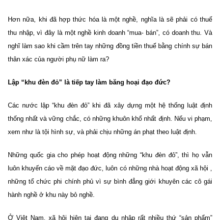
Hơn nữa, khi đã hợp thức hóa là một nghề, nghĩa là sẽ phải có thuế
thu nhập, vì đây là một nghề kinh doanh “mua- bán”, có doanh thu. Và
nghĩ làm sao khi cầm trên tay những đồng tiền thuế bằng chính sự bán
thân xác của người phụ nữ làm ra?
Lập “khu đèn đỏ” là tiếp tay làm băng hoại đạo đức?
Các nước lập “khu đèn đỏ” khi đã xây dựng một hệ thống luật định
thống nhất và vững chắc, có những khuôn khổ nhất định. Nếu vi phạm,
xem như là tội hình sự, và phải chịu những án phạt theo luật định.
Những quốc gia cho phép hoạt động những “khu đèn đỏ”, thì họ vẫn
luôn khuyến cáo về mặt đạo đức, luôn có những nhà hoạt động xã hội ,
những tổ chức phi chính phủ vì sự bình đẳng giới khuyên các cô gái
hành nghề ở khu này bỏ nghề.
Ở Việt Nam, xã hội hiện tại đang du nhập rất nhiều thứ “sản phẩm”