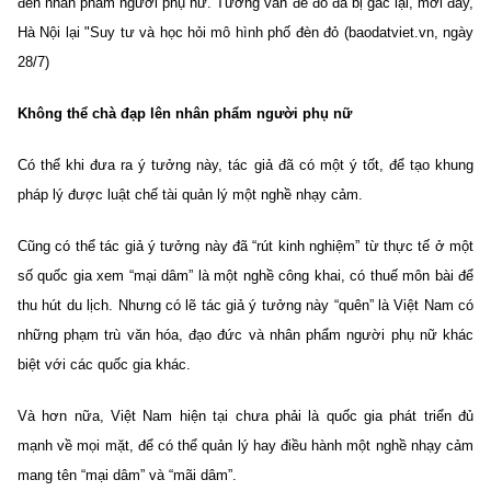
đến nhân phẩm người phụ nữ. Tưởng vấn đề đó đã bị gác lại, mới đây,
Hà Nội lại "Suy tư và học hỏi mô hình phố đèn đỏ (baodatviet.vn, ngày
28/7)
Không thể chà đạp lên nhân phẩm người phụ nữ
Có thể khi đưa ra ý tưởng này, tác giả đã có một ý tốt, để tạo khung
pháp lý được luật chế tài quản lý một nghề nhạy cảm.
Cũng có thể tác giả ý tưởng này đã “rút kinh nghiệm” từ thực tế ở một
số quốc gia xem “mại dâm” là một nghề công khai, có thuế môn bài để
thu hút du lịch. Nhưng có lẽ tác giả ý tưởng này “quên” là Việt Nam có
những phạm trù văn hóa, đạo đức và nhân phẩm người phụ nữ khác
biệt với các quốc gia khác.
Và hơn nữa, Việt Nam hiện tại chưa phải là quốc gia phát triển đủ
mạnh về mọi mặt, để có thể quản lý hay điều hành một nghề nhạy cảm
mang tên “mại dâm” và “mãi dâm”.