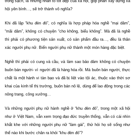
trong sạch, là những nhân tố tốt đẹp của xã hội, góp phần xây dựng xã
hội yên bình…, sẽ trở thành vô nghĩa?
Khi đã lập “khu đèn đỏ”, có nghĩa là hợp pháp hóa nghề “mại dâm”,
“mãi dâm”, không có chuyện “cho không, biếu không”. Mà đã là nghề
thì phải có phương tiện sản xuất, có sản phẩm đầu ra…, đều là thân
xác người phụ nữ. Biến người phụ nữ thành một món hàng đặc biệt.
Nghề thì phải có cung và cầu, và làm sao bảo đảm không có chuyện
buôn bán người- vì người đã là hàng hóa rồi. Mà buôn bán người, thực
chất là một hành vi tàn bạo và đã bị liệt vào tội ác, thuộc vào thời sơ
khai của kinh tế thị trường, buôn bán nô lệ, dùng để lao động trong các
nông trang, công xưởng…
Và những người phụ nữ hành nghề ở “khu đèn đỏ”, trong một xã hội
như ở Việt Nam, vẫn xem trọng đạo đức truyền thống, vẫn có cái nhìn
khắt khe với những người phụ nữ “làm gái”, thử hỏi họ sẽ sống như
thế nào khi bước chân ra khỏi “khu đèn đỏ”?