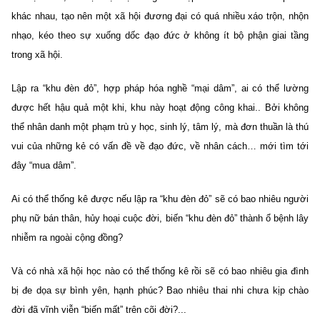
khác nhau, tạo nên một xã hội đương đại có quá nhiều xáo trộn, nhộn
nhạo, kéo theo sự xuống dốc đạo đức ở không ít bộ phận giai tầng
trong xã hội.
Lập ra “khu đèn đỏ”, hợp pháp hóa nghề “mại dâm”, ai có thể lường
được hết hậu quả một khi, khu này hoạt động công khai.. Bởi không
thể nhân danh một phạm trù y học, sinh lý, tâm lý, mà đơn thuần là thú
vui của những kẻ có vấn đề về đạo đức, về nhân cách… mới tìm tới
đây “mua dâm”.
Ai có thể thống kê được nếu lập ra “khu đèn đỏ” sẽ có bao nhiêu người
phụ nữ bán thân, hủy hoại cuộc đời, biến “khu đèn đỏ” thành ổ bệnh lây
nhiễm ra ngoài cộng đồng?
Và có nhà xã hội học nào có thể thống kê rồi sẽ có bao nhiêu gia đình
bị đe dọa sự bình yên, hạnh phúc? Bao nhiêu thai nhi chưa kịp chào
đời đã vĩnh viễn “biến mất” trên cõi đời?...