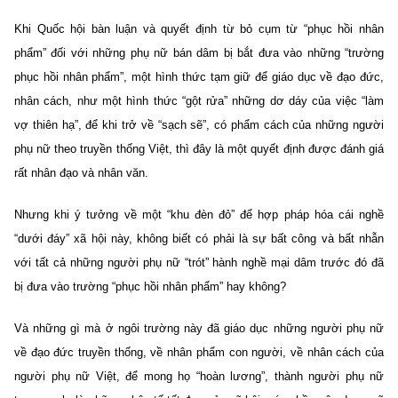
Khi Quốc hội bàn luận và quyết định từ bỏ cụm từ “phục hồi nhân
phẩm” đối với những phụ nữ bán dâm bị bắt đưa vào những “trường
phục hồi nhân phẩm”, một hình thức tạm giữ để giáo dục về đạo đức,
nhân cách, như một hình thức “gột rửa” những dơ dáy của việc “làm
vợ thiên hạ”, để khi trở về “sạch sẽ”, có phẩm cách của những người
phụ nữ theo truyền thống Việt, thì đây là một quyết định được đánh giá
rất nhân đạo và nhân văn.
Nhưng khi ý tưởng về một “khu đèn đỏ” để hợp pháp hóa cái nghề
“dưới đáy” xã hội này, không biết có phải là sự bất công và bất nhẫn
với tất cả những người phụ nữ “trót” hành nghề mại dâm trước đó đã
bị đưa vào trường “phục hồi nhân phẩm” hay không?
Và những gì mà ở ngôi trường này đã giáo dục những người phụ nữ
về đạo đức truyền thống, về nhân phẩm con người, về nhân cách của
người phụ nữ Việt, để mong họ “hoàn lương”, thành người phụ nữ