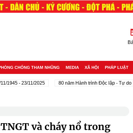
Bá
PHÒNG CHỐNG THAM NHŨNG
MEDIA
XÃ HỘI
PHÁP LUẬT
 - 23/11/2025
80 năm Hành trình Độc lập - Tự do - Hạnh 
ì TNGT và cháy nổ trong