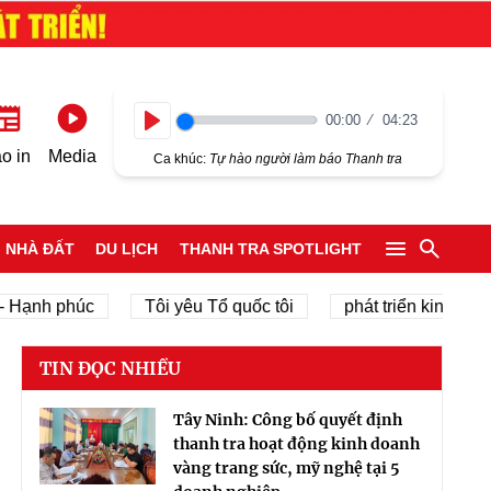
00:00
04:23
Play
o in
Media
Ca khúc:
Tự hào người làm báo Thanh tra
NHÀ ĐẤT
DU LỊCH
THANH TRA SPOTLIGHT
phúc
Tôi yêu Tổ quốc tôi
phát triển kinh tế tư nhân
TIN ĐỌC NHIỀU
Tây Ninh: Công bố quyết định
thanh tra hoạt động kinh doanh
vàng trang sức, mỹ nghệ tại 5