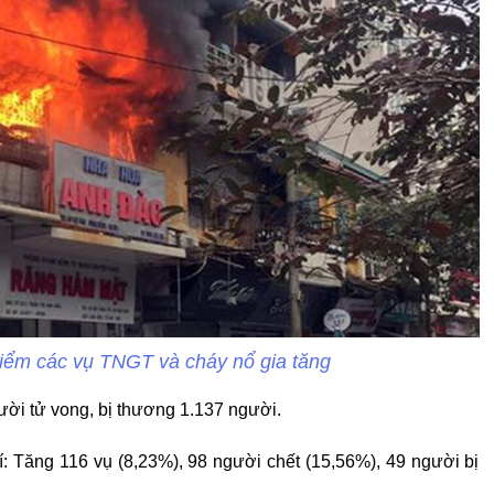
điểm các vụ TNGT và cháy nổ gia tăng
ời tử vong, bị thương 1.137 người.
í: Tăng 116 vụ (8,23%), 98 người chết (15,56%), 49 người bị