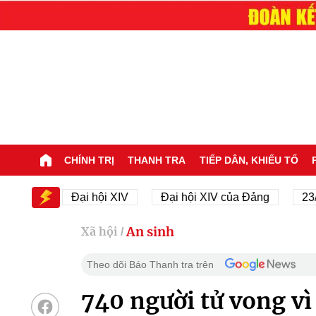
CHÍNH TRỊ
THANH TRA
TIẾP DÂN, KHIẾU TỐ
Đại hội XIV
Đại hội XIV của Đảng
23/11/1945
An sinh
Xã hội
/
Theo dõi Báo Thanh tra trên
740 người tử vong v