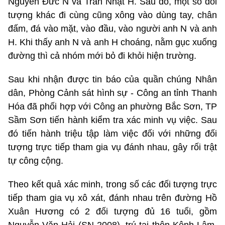
Nguyễn Đức N và Trần Nhật H. Sau đó, một số đối
tượng khác đi cùng cũng xông vào dùng tay, chân
đấm, đá vào mặt, vào đầu, vào người anh N và anh
H. Khi thấy anh N và anh H choáng, nằm gục xuống
đường thì cả nhóm mới bỏ đi khỏi hiện trường.
Sau khi nhận được tin báo của quần chúng Nhân
dân, Phòng Cảnh sát hình sự - Công an tỉnh Thanh
Hóa đã phối hợp với Công an phường Bắc Sơn, TP
Sầm Sơn tiến hành kiểm tra xác minh vụ việc. Sau
đó tiến hành triệu tập làm việc đối với những đối
tượng trực tiếp tham gia vụ đánh nhau, gây rối trật
tự công cộng.
Theo kết quả xác minh, trong số các đối tượng trực
tiếp tham gia vụ xô xát, đánh nhau trên đường Hồ
Xuân Hương có 2 đối tượng đủ 16 tuổi, gồm
Nguyễn Văn Hải (SN 2008), trú tại thôn Kênh Lâm,