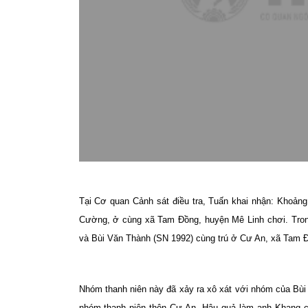
Tại Cơ quan Cảnh sát điều tra, Tuấn khai nhận: Khoản
Cường, ở cùng xã Tam Đồng, huyện Mê Linh chơi. Tro
và Bùi Văn Thành (SN 1992) cùng trú ở Cư An, xã Tam Đ
Nhóm thanh niên này đã xảy ra xô xát với nhóm của Bù
nhóm thanh niên thôn Cư An. Hậu quả làm anh Khang ch