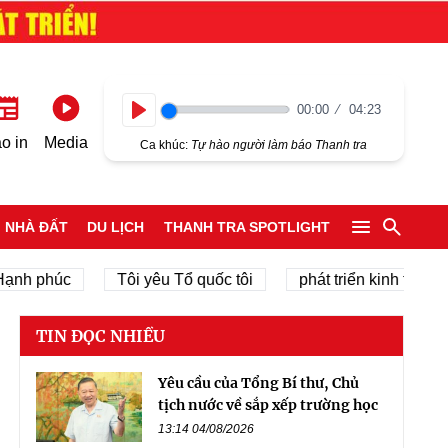
00:00
04:23
Play
o in
Media
Ca khúc:
Tự hào người làm báo Thanh tra
NHÀ ĐẤT
DU LỊCH
THANH TRA SPOTLIGHT
húc
Tôi yêu Tổ quốc tôi
phát triển kinh tế tư nhân
TIN ĐỌC NHIỀU
Yêu cầu của Tổng Bí thư, Chủ
tịch nước về sắp xếp trường học
13:14 04/08/2026