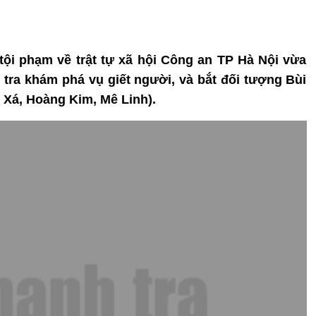
 tội phạm về trật tự xã hội Công an TP Hà Nội vừa
tra khám phá vụ giết người, và bắt đối tượng Bùi
y Xá, Hoàng Kim, Mê Linh).