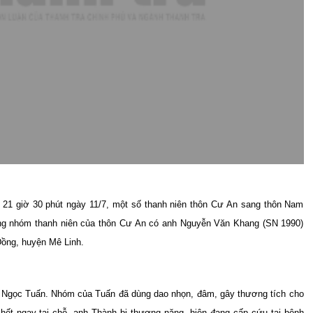
g 21 giờ 30 phút ngày 11/7, một số thanh niên thôn Cư An sang thôn Nam
ng nhóm thanh niên của thôn Cư An có anh Nguyễn Văn Khang (SN 1990)
ồng, huyện Mê Linh.
i Ngọc Tuấn. Nhóm của Tuấn đã dùng dao nhọn, đâm, gây thương tích cho
ết ngay tại chỗ, anh Thành bị thương nặng, hiện đang cấp cứu tại bệnh