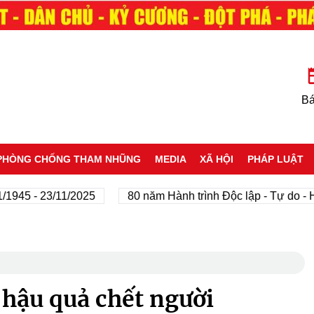
Bá
PHÒNG CHỐNG THAM NHŨNG
MEDIA
XÃ HỘI
PHÁP LUẬT
- 23/11/2025
80 năm Hành trình Độc lập - Tự do - Hạnh p
 hậu quả chết người