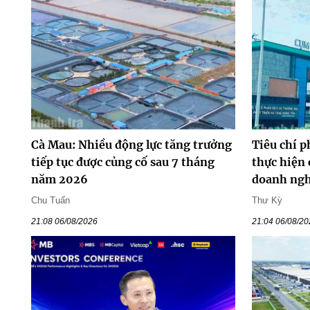
Cà Mau: Nhiều động lực tăng trưởng
Tiêu chí p
tiếp tục được củng cố sau 7 tháng
thực hiện 
năm 2026
doanh ng
Chu Tuấn
Thư Kỳ
21:08 06/08/2026
21:04 06/08/2